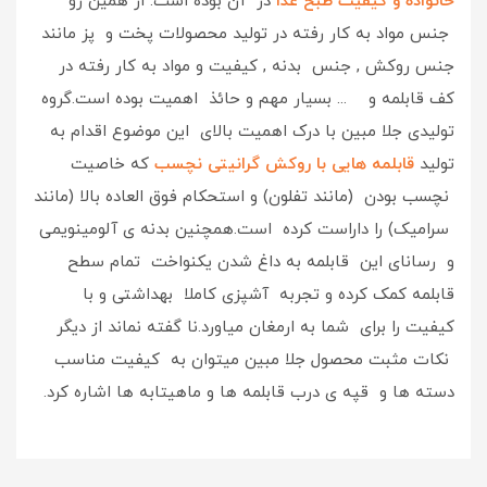
خانواده و کیفیت طبخ غذا
در آن بوده است. از همین رو
جنس مواد به کار رفته در تولید محصولات پخت و پز مانند
جنس روکش , جنس بدنه , کیفیت و مواد به کار رفته در
کف قابلمه و ... بسیار مهم و حائذ اهمیت بوده است.گروه
تولیدی جلا مبین با درک اهمیت بالای این موضوع اقدام به
تولید
قابلمه هایی با روکش گرانیتی نچسب
که خاصیت
نچسب بودن (مانند تفلون) و استحکام فوق العاده بالا (مانند
سرامیک) را داراست کرده است.همچنین بدنه ی آلومینویمی
و رسانای این قابلمه به داغ شدن یکنواخت تمام سطح
قابلمه کمک کرده و تجربه آشپزی کاملا بهداشتی و با
کیفیت را برای شما به ارمغان میاورد.نا گفته نماند از دیگر
نکات مثبت محصول جلا مبین میتوان به کیفیت مناسب
دسته ها و قپه ی درب قابلمه ها و ماهیتابه ها اشاره کرد.