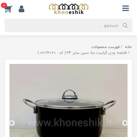
0
خانه
فهرست محصولات
قابلمه چدن گرانیت جلا مبین سایز 34 ( کد : 02092020 )