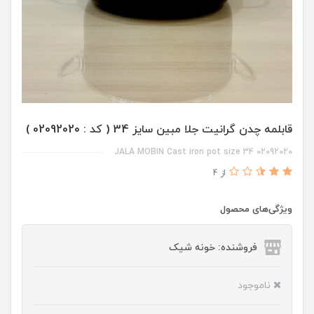
قابلمه چدن گرانیت جلا مبین سایز 34 ( کد : 02092020 )
02092020 JALA MOBIN Cast iron pot size 34
از 4
ویژگی‌های محصول
فروشنده: خونه شیک
ناموجود