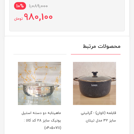
10%
1,089,000
980,100
تومان
محصولات مرتبط
ز
قابلمه (لاوان) - گرانیتی
ماهیتابه دو دسته استیل
تابه
سایز 32 مدل تیتان
یونیک سایز 28 کد کالا :
گرانیتی 
(04050711)