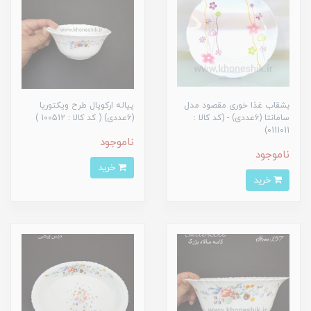
بشقاب غذا خوری مقصود مدل
پیاله ارکوپال طرح ویکتوریا
سامانتا (6عددی) - (کد کالا :
(6عددی) ( کد کالا : 100512 )
0111011)
ناموجود
ناموجود
خرید
خرید