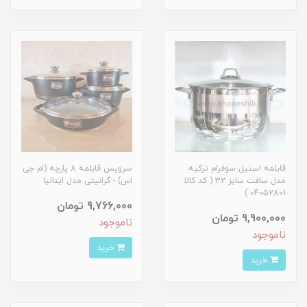
قابلمه استیل سوفرام ترکیه
سرویس قابلمه 8 پارچه (ام جی
مدل سافت سایز 32 ( کد کالا
اس) - گرانیتی مدل ایتالیا
04052801 )
9,766,000 تومان
9,900,000 تومان
ناموجود
ناموجود
خرید
خرید