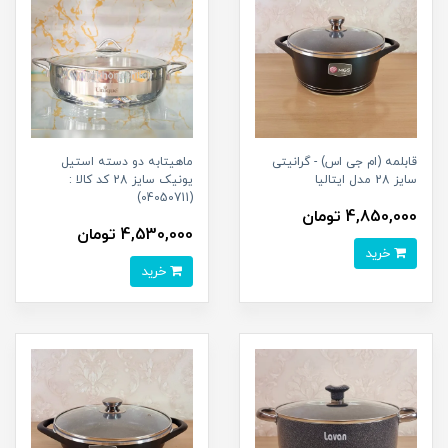
قابلمه (ام جی اس) - گرانیتی
ماهیتابه دو دسته استیل
سایز 28 مدل ایتالیا
یونیک سایز 28 کد کالا :
(04050711)
4,850,000 تومان
4,530,000 تومان
خرید
خرید