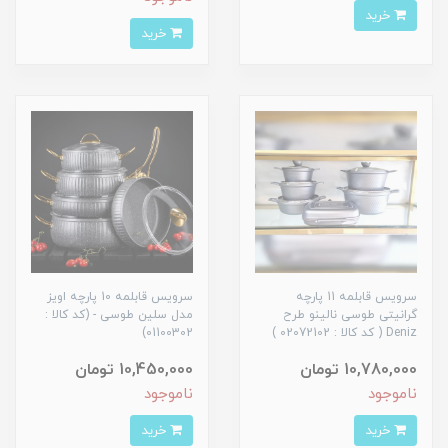
خرید
خرید
سرویس قابلمه 11 پارچه
سرویس قابلمه 10 پارچه اویز
گرانیتی طوسی نالینو طرح
مدل سلین طوسی - (کد کالا :
Deniz ( کد کالا : 02072102 )
01100302)
10,780,000 تومان
10,450,000 تومان
ناموجود
ناموجود
خرید
خرید