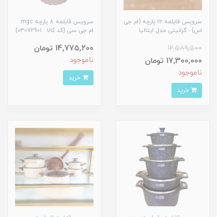
سرویس قابلمه ۱۲ پارچه (ام جی
سرویس قابلمه 8 پارچه mgc
اس) - گرانیتی مدل ایتالیا
ام جی سی (کد کالا : 03072901)
12,589,500
14,775,200 تومان
ناموجود
17,300,000 تومان
ناموجود
خرید
خرید