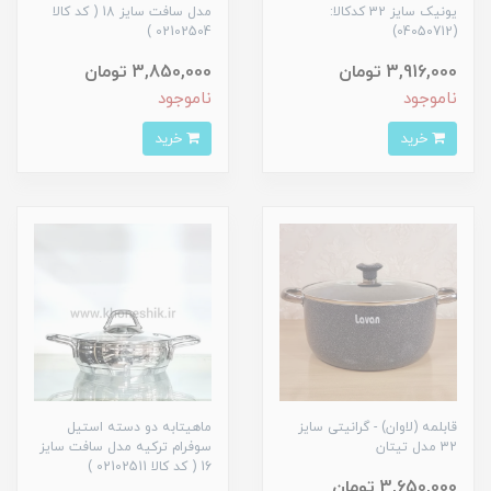
یونیک سایز 32 کدکالا:
مدل سافت سایز 18 ( کد کالا
02102504 )
(04050712)
3,916,000 تومان
3,850,000 تومان
ناموجود
ناموجود
خرید
خرید
قابلمه (لاوان) - گرانیتی سایز
ماهیتابه دو دسته استیل
32 مدل تیتان
سوفرام ترکیه مدل سافت سایز
16 ( کد کالا 02102511 )
3,650,000 تومان