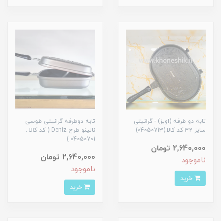
تابه دو طرفه (اویز) - گرانیتی
تابه دوطرفه گرانیتی طوسی
سایز 32 کد کالا:(04050713)
نالینو طرح Deniz ( کد کالا :
04050701 )
2,640,000 تومان
2,640,000 تومان
ناموجود
ناموجود
خرید
خرید