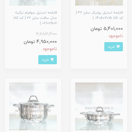
قابلمه استیل یونیک سایز 32 (
قابلمه استیل سوفرام ترکیه
کد کالا 040507015 )
مدل سافت سایز 22 ( کد کالا
02102506 )
5,401,000 تومان
4,283,400
ناموجود
4,950,000 تومان
خرید
ناموجود
خرید