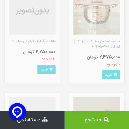
قابلمه استیل یونیک سایز 24 (
قابلمه (تیارا) - گرانیتی سایز 16
کد کالا 04050706 )
2,250,000 تومان
2,475,000 تومان
ناموجود
ناموجود
خرید
خرید
جستجو
دسته‌بندی