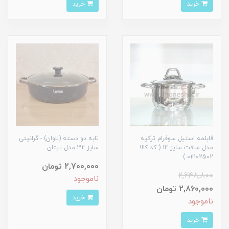
خرید
خرید
قابلمه استیل سوفرام ترکیه
تابه دو دسته (لاوان) - گرانیتی
مدل سافت سایز 14 ( کد کالا
سایز 32 مدل تیتان
02102502 )
2,700,000 تومان
2,648,800
ناموجود
2,860,000 تومان
خرید
ناموجود
خرید