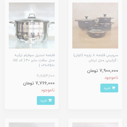
سرویس قابلمه 8 پارچه (لاوان)
قابلمه استیل سوفرام ترکیه
- گرانیتی مدل تیتان
مدل سافت سایز 30 ( کد کالا
02102510 )
7,900,000 تومان
6,854,100
ناموجود
7,766,000 تومان
خرید
ناموجود
خرید