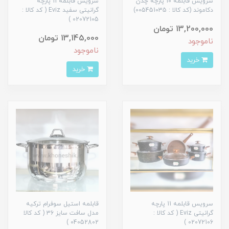
سرویس قابلمه 10 پارچه چدن
سرویس قابلمه 11 پارچه
دکاموند (کد کالا : 005451035)
گرانیتی سفید Eviz ( کد کالا :
02072105 )
13,200,000 تومان
13,145,000 تومان
ناموجود
ناموجود
خرید
خرید
سرویس قابلمه 11 پارچه
قابلمه استیل سوفرام ترکیه
گرانیتی Eviz ( کد کالا :
مدل سافت سایز 36 ( کد کالا
04052802 )
02072106 )