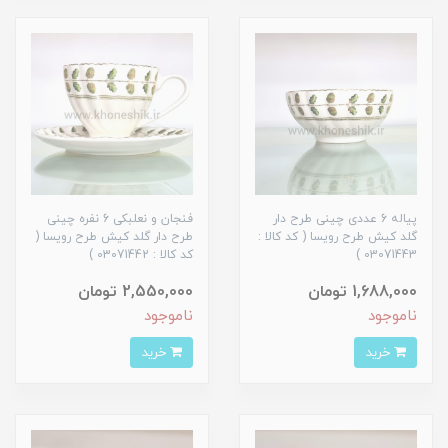
پیاله 6 عددی چینی طرح دار
فنجان و نعلبکی 6 نفره چینی
گلد کیش طرح رویسا ( کد کالا :
طرح دار گلد کیش طرح رویسا (
03071443 )
کد کالا : 03071442 )
1,688,000 تومان
2,550,000 تومان
ناموجود
ناموجود
خرید
خرید