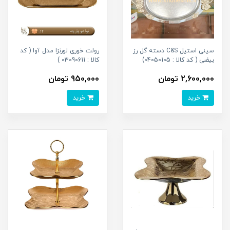
سینی استیل C&S دسته گل رز
رولت خوری لورنزا مدل آوا ( کد
بیضی ( کد کالا : 04050105)
کالا : 03090611 )
2,600,000 تومان
950,000 تومان
خرید
خرید