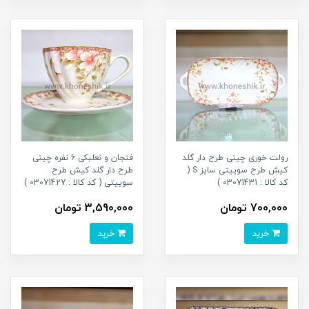
رولت خوری چینی طرح دار گلد
فنجان و نعلبکی 6 نفره چینی
کیش طرح سوییتی سایز S (
طرح دار گلد کیش طرح
کد کالا : 03071431 )
سوییتی ( کد کالا : 03071427 )
700,000 تومان
3,590,000 تومان
خرید
خرید