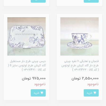
فنجان و نعلبکی 6 نفره چینی
دیس چینی طرح دار مستطیل
طرح دار گلد کیش طرح لوتوس
گلد کیش طرح لوتوس سایز S (
( کد کالا : 03071422 )
کد کالا : 03071421 )
2,550,000 تومان
975,000 تومان
ناموجود
ناموجود
خرید
خرید