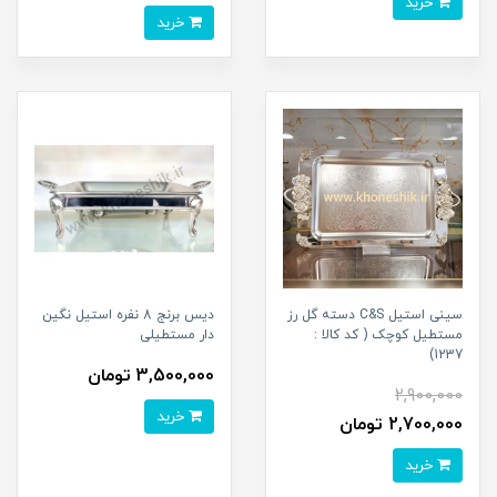
خرید
خرید
سینی استیل C&S دسته گل رز
دیس برنج 8 نفره استیل نگین
مستطیل کوچک ( کد کالا :
دار مستطیلی
1237)
3,500,000 تومان
2,900,000
خرید
2,700,000 تومان
خرید