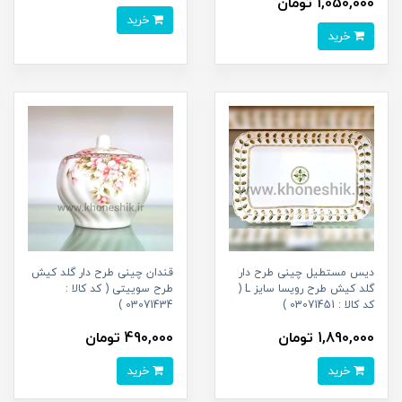
1,050,000 تومان
خرید
خرید
دیس مستطیل چینی طرح دار
قندان چینی طرح دار گلد کیش
گلد کیش طرح رویسا سایز L (
طرح سوییتی ( کد کالا :
کد کالا : 03071451 )
03071434 )
1,890,000 تومان
490,000 تومان
خرید
خرید