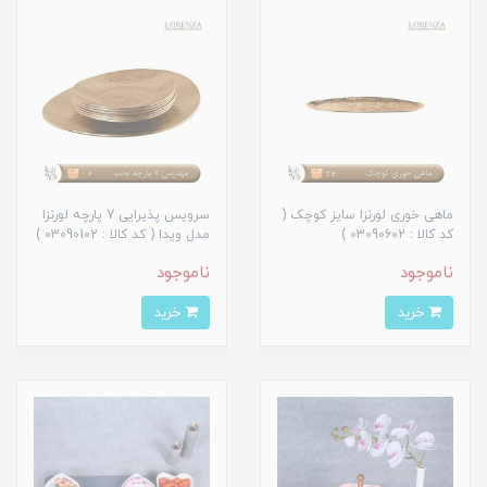
ماهی خوری لورنزا سایز کوچک (
سرویس پذیرایی 7 پارچه لورنزا
کد کالا : 03090602 )
مدل ویدا ( کد کالا : 03090102 )
ناموجود
ناموجود
خرید
خرید