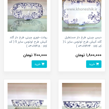
دیس چینی طرح دار مستطیل
رولت خوری چینی طرح دار گلد
گلد کیش طرح لوتوس سایز L (
کیش طرح لوتوس سایز S ( کد
کد کالا : 03071424 )
کالا : 03071418 )
1,800,000 تومان
700,000 تومان
خرید
خرید