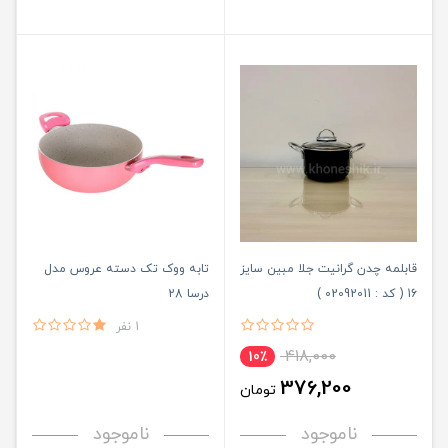
قابلمه چدن گرانیت جلا مبین سایز
تابه ووک تک دسته عروس مدل
16 ( کد : 02092011 )
درسا 28
1 نفر
418,000
10٪
376,200
تومان
ناموجود
ناموجود