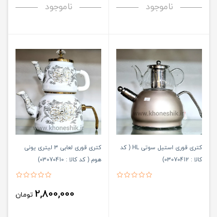
ناموجود
ناموجود
کتری قوری استیل سوتی HL ( کد
کتری قوری لعابی 3 لیتری یونی
کالا : 03070412)
هوم ( کد کالا : 03070410)
2,800,000
تومان