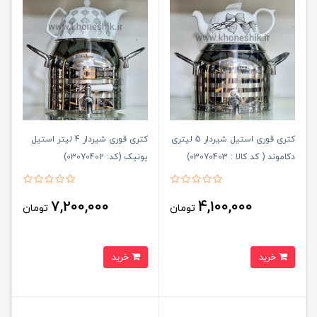
کتری قوری استیل شیردار 5 لیتری
کتری قوری شیردار 4 لیتر استیل
دکاموند ( کد کالا : 03070403)
یونیک (کد: 03070402)
7,200,000
4,100,000
تومان
تومان
خرید
خرید