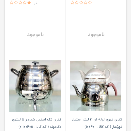
1 نفر
ناموجود
ناموجود
کتری قوری لوله ای 3 لیتر استیل
کتری تک استیل شیردار 5 لیتری
تورکماز ( کد کالا : 102401)
دکاموند ( کد کالا : 01100405)