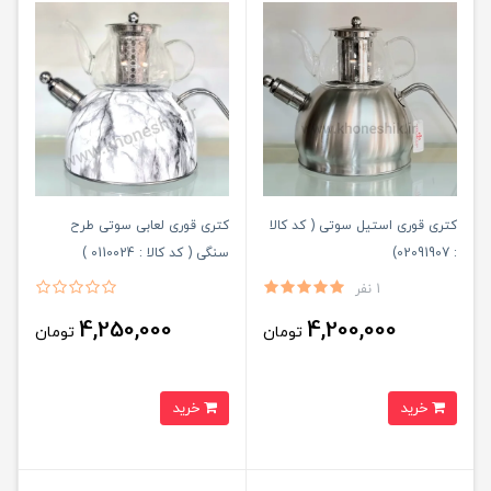
کتری قوری استیل سوتی ( کد کالا
کتری قوری لعابی سوتی طرح
: 02091907)
سنگی ( کد کالا : 0110024 )
1 نفر
4,250,000
4,200,000
تومان
تومان
خرید
خرید