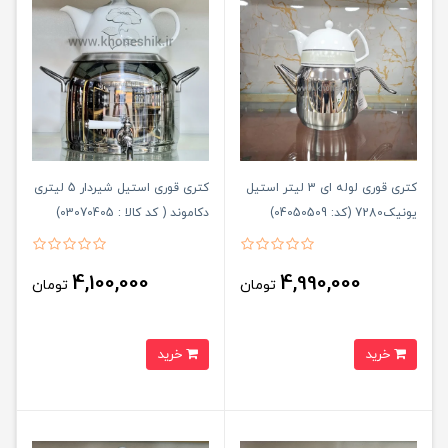
کتری قوری لوله ای 3 لیتر استیل
کتری قوری استیل شیردار 5 لیتری
یونیک7280 (کد: 04050509)
دکاموند ( کد کالا : 03070405)
4,100,000
4,990,000
تومان
تومان
خرید
خرید