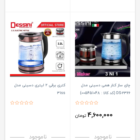
چای ساز کنار همی دسینی مدل
کتری برقی 2 لیتری دسینی مدل
DS-2366 (کد کالا : 005451048)
31ss
4,600,000
تومان
ناموجود
ناموجود