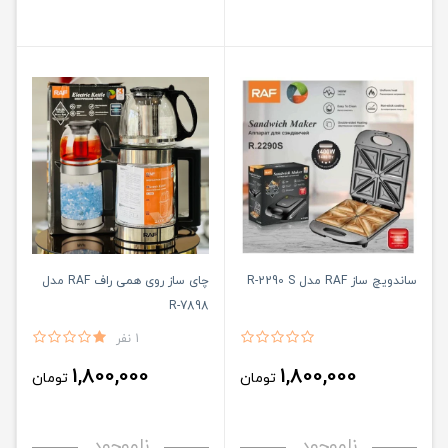
ساندویچ ساز RAF مدل R-2290 S
چای ساز روی همی راف RAF مدل
R-7898
1 نفر
1,800,000
1,800,000
تومان
تومان
ناموجود
ناموجود