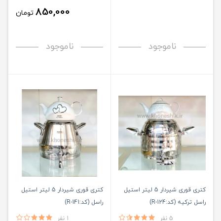
850,000
تومان
ناموجود
ناموجود
کتری قوری شیردار 5 لیتر استیل
کتری قوری شیردار 5 لیتر استیل
راسل ترکیه (کد:R-124)
راسل (کد:R-141)
5 نفر
1 نفر