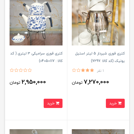
کتری قوری شیردار 5 لیتر استیل
کتری قوری سرامیکی 3 لیتری ( کد
یونیک (کد کالا :7297)
کالا : 04050117)
1 نفر
2,950,000
7,270,000
تومان
تومان
خرید
خرید