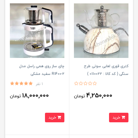
کتری قوری لعابی سوتی طرح
چای ساز روی همی راسل مدل
سنگی ( کد کالا : 0110022 )
R1400-2 سفید مشکی
1 نفر
18,000,000
4,250,000
تومان
تومان
خرید
خرید