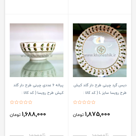
دیس گرد چینی طرح دار گلد کیش
پیاله 6 عددی چینی طرح دار گلد
طرح رویسا سایز L ( کد کالا :
کیش طرح رویسا ( کد کالا :
03071443 )
03071445 )
1,688,000
1,875,000
تومان
تومان
ناموجود
ناموجود