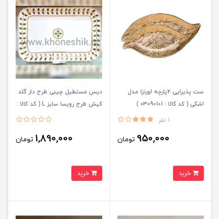
ست پذیرایی 2پارچه لورنزا مدل
دیس مستطیل چینی طرح دار گلد
اشکی ( کد کالا : 03090101 )
کیش طرح رویسا سایز L ( کد کالا :
03071451 )
1 نفر
1,890,000
950,000
تومان
تومان
خرید
خرید