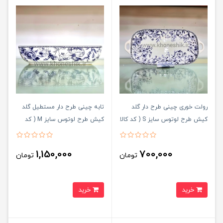
رولت خوری چینی طرح دار گلد
تابه چینی طرح دار مستطیل گلد
کیش طرح لوتوس سایز S ( کد کالا
کیش طرح لوتوس سایز M ( کد
: 03071418 )
کالا : 03071417 )
1,150,000
700,000
تومان
تومان
خرید
خرید