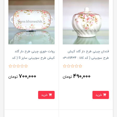
قندان چینی طرح دار گلد کیش
رولت خوری چینی طرح دار گلد
طرح سوییتی ( کد کالا : 03071434
کیش طرح سوییتی سایز S ( کد
)
کالا : 03071431 )
700,000
490,000
تومان
تومان
خرید
خرید