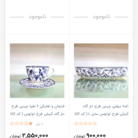
ناموجود
ناموجود
تابه بیضی چینی طرح دار گلد
فنجان و نعلبکی 6 نفره چینی طرح
کیش طرح لوتوس سایز L ( کد کالا
دار گلد کیش طرح لوتوس ( کد کالا
: 03071422 )
: 03071423 )
1 نفر
2,550,000
900,000
تومان
تومان