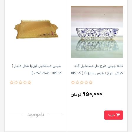
تابه چینی طرح دار مستطیل گلد
سینی مستطیل لورنزا مدل دلدار (
کیش طرح لوتوس سایز S ( کد کالا
کد کالا : 03090606 )
: 03071416 )
950,000
تومان
ناموجود
خرید