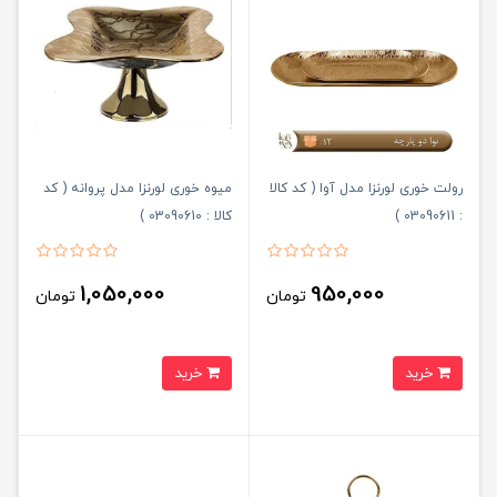
رولت خوری لورنزا مدل آوا ( کد کالا
میوه خوری لورنزا مدل پروانه ( کد
: 03090611 )
کالا : 03090610 )
1,050,000
950,000
تومان
تومان
خرید
خرید