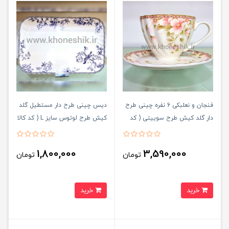
فنجان و نعلبکی 6 نفره چینی طرح
دیس چینی طرح دار مستطیل گلد
دار گلد کیش طرح سوییتی ( کد
کیش طرح لوتوس سایز L ( کد کالا
کالا : 03071427 )
: 03071424 )
1,800,000
3,590,000
تومان
تومان
خرید
خرید