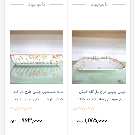
ناموجود
ناموجود
دیس چینی طرح دار گلد کیش
تابه مستطیل چینی طرح دار گلد
طرح سوییتی سایز S ( کد کالا :
کیش طرح سوییتی سایز L ( کد
03071438 )
کالا : 03071437 )
963,000
1,175,000
تومان
تومان