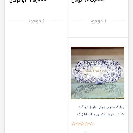
1,375,000
975,000
تومان
تومان
ناموجود
ناموجود
رولت خوری چینی طرح دار گلد
کیش طرح لوتوس سایز M ( کد
کالا : 03071419 )