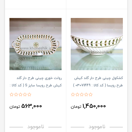
کشکول چینی طرح دار گلد کیش
رولت خوری چینی طرح دار گلد
طرح رویسا ( کد کالا : 03071449 )
کیش طرح رویسا سایز S ( کد کالا :
03071448 )
563,000
1,450,000
تومان
تومان
ناموجود
ناموجود