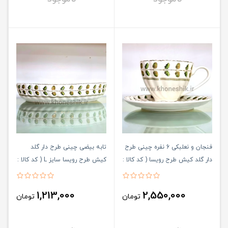
فنجان و نعلبکی 6 نفره چینی طرح
تابه بیضی چینی طرح دار گلد
دار گلد کیش طرح رویسا ( کد کالا :
کیش طرح رویسا سایز L ( کد کالا :
03071441 )
03071442 )
1,213,000
2,550,000
تومان
تومان