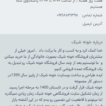
هفت روز هفته ، از ساعت 10:00 تا 22:00 پاسخگوی شما
هستیم
شماره تماس:
09218831398
آدرس ایمیل:
درباره خونه شیک
خدا کمک کرد و به کسب و کار ما برکت داد , امروز خیلی از
مشتریان فروشگاه خونه شیک بصورت خانوادگی از ما خرید میکنن
و ما تونستیم بعد از چند سال فروشگاه
خونه شیک
رو تبدیل به
یک فروشگاه عمده فروشی کنیم.
ایده طراحی و ساخت وبسایت خونه شیک از پاییز سال 1399در
دستور کار مجموعه
خونه شیک قرار گرفت و در تابستان 1400 به مرحله اجرا رسید.
از زمان تشکیل سایت فروشگاهی
خونه شیک
زمان زیادی نمیگذره
اما میتونم با قاطعیت این تضمین رو بدم که در این آشفته بازار
فروش آنلاین , فلسفه ی کاری مجموعه
خونه شیک
هیچ تغییری