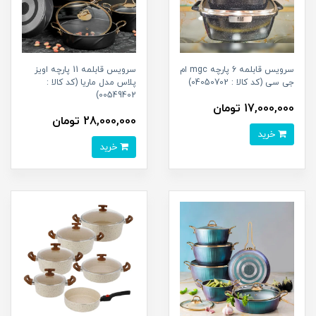
سرویس قابلمه 6 پارچه mgc ام
سرویس قابلمه 11 پارچه اویز
جی سی (کد کالا : 04050702)
پلاس مدل ماریا (کد کالا :
00549402)
17,000,000 تومان
28,000,000 تومان
خرید
خرید