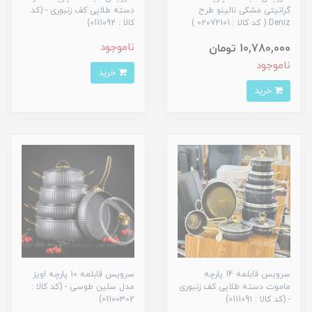
گرانیتی مشکی نالینو طرح
دسته طلایی کف زنبوری - (کد
Deniz ( کد کالا : 02072101 )
کالا : 0111092)
ناموجود
10,780,000 تومان
ناموجود
خرید
خرید
سرویس قابلمه 14 پارچه
سرویس قابلمه 10 پارچه اویز
ماموت دسته طلایی کف زنبوری
مدل سلین طوسی - (کد کالا :
- (کد کالا : 0111091)
01100302)