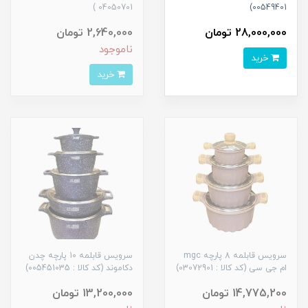
04050701 )
00549401)
28,000,000 تومان
2,640,000 تومان
ناموجود
خرید
خرید
سرویس قابلمه 8 پارچه mgc
سرویس قابلمه 10 پارچه چدن
ام جی سی (کد کالا : 03072901)
دکاموند (کد کالا : 005451035)
14,775,200 تومان
13,200,000 تومان