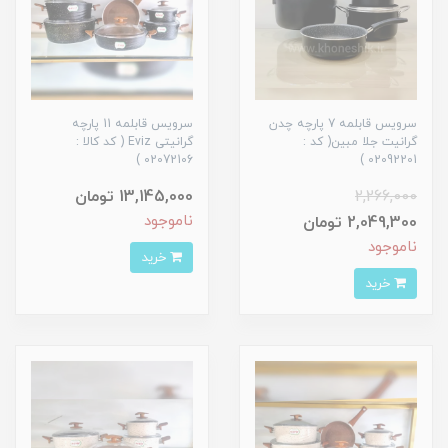
سرویس قابلمه 7 پارچه چدن
سرویس قابلمه 11 پارچه
گرانیت جلا مبین( کد :
گرانیتی Eviz ( کد کالا :
02072106 )
02092201 )
2,266,000
13,145,000 تومان
ناموجود
2,049,300 تومان
ناموجود
خرید
خرید