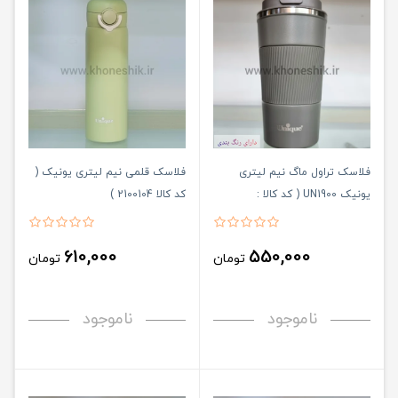
فلاسک تراول ماگ نیم لیتری
فلاسک قلمی نیم لیتری یونیک (
یونیک UN1900 ( کد کالا :
کد کالا 2100104 )
03071401)
610,000
550,000
تومان
تومان
ناموجود
ناموجود