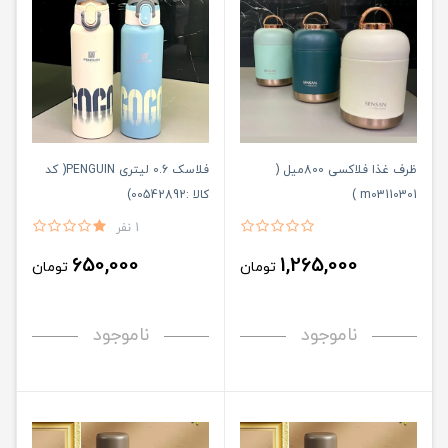
ظرف غذا فلاکسی 800میل (
فلاسک 0.6 لیتری PENGUIN( کد
m03110301 )
کالا :00542892)
1 نفر
650,000
1,265,000
تومان
تومان
ناموجود
ناموجود