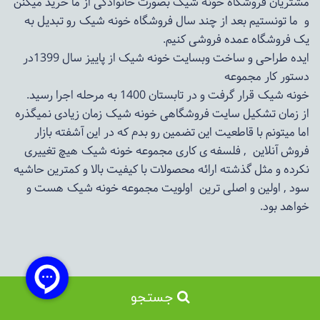
مشتریان فروشگاه خونه شیک بصورت خانوادگی از ما خرید میکنن
و ما تونستیم بعد از چند سال فروشگاه
خونه شیک
رو تبدیل به
یک فروشگاه عمده فروشی کنیم.
ایده طراحی و ساخت وبسایت خونه شیک از پاییز سال 1399در
دستور کار مجموعه
خونه شیک قرار گرفت و در تابستان 1400 به مرحله اجرا رسید.
از زمان تشکیل سایت فروشگاهی
خونه شیک
زمان زیادی نمیگذره
اما میتونم با قاطعیت این تضمین رو بدم که در این آشفته بازار
فروش آنلاین , فلسفه ی کاری مجموعه
خونه شیک
هیچ تغییری
نکرده و مثل گذشته ارائه محصولات با کیفیت بالا و کمترین حاشیه
سود , اولین و اصلی ترین اولویت مجموعه
خونه شیک
هست و
خواهد بود.
جستجو
ساخت سایت توسط
Portal