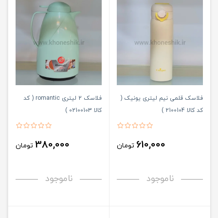
فلاسک قلمی نیم لیتری یونیک (
فلاسک 2 لیتری romantic ( کد
کد کالا 2100104 )
کالا 02100103 )
380,000
610,000
تومان
تومان
ناموجود
ناموجود