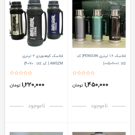
فلاسک 1.6 لیتری PENGUIN( کد
فلاسک کوهنوردی 2 لیتری
کالا :00506001)
AMSZM ( کد کالا : 4070)
1,220,000
1,450,000
تومان
تومان
ناموجود
ناموجود