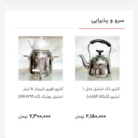
سرو و پذیرایی
کتری تک استیل مدل 1
کتری قوری شیردار 5 لیتر
تابه
لیتری (کدکالا:08154)
استیل یونیک (کد:UN-7299)
گرانیتی 
7,300,000
2,150,000
مان
تومان
تومان