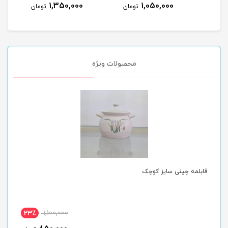
1,350,000
1,050,000
ومان
تومان
تومان
محصولات ویژه
قابلمه چینی سایز کوچک
قا
23٪
1,100,000
ن