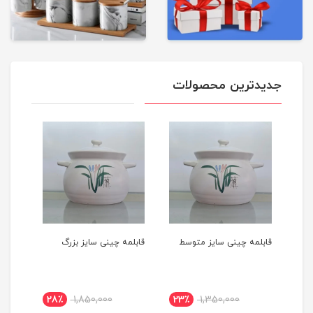
جدیدترین محصولات
قابلمه چینی سایز متوسط
قابلمه چینی سایز بزرگ
قابلمه
26 کدکالا :(05040501)
28٪
1,850,000
23٪
1,350,000
23