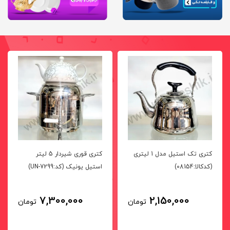
کتری تک استیل مدل 1 لیتری
کتری قوری شیردار 5 لیتر
(کدکالا:08154)
استیل یونیک (کد:UN-7299)
7,300,000
2,150,000
تومان
تومان