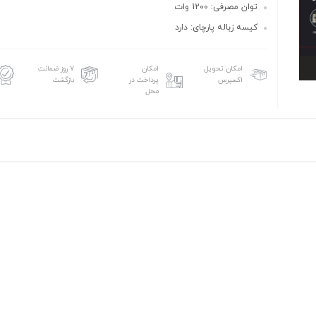
توان مصرفی: 1200 وات
کیسه زباله پارچای: دارد
امکان تحویل
امکان
۷ روز ضمانت
اکسپرس
پرداخت در
بازگشت
محل