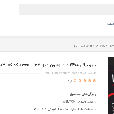
اهنما
جارو برقی 2400 وات ولتون مدل wvc - 137 ( کد کالا 02100503 )
02100503 WELTON vacuum cleaner
از 2
ویژگی‌های محصول
برند: ولتون ( WELTON )
ضمانت نامه: دارد - 18 ماهه شرکتی WELTON