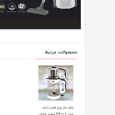
محصولات مرتبط
چای ساز روی همی راسل
مدل R1400-2 سفید مشکی