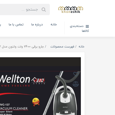
خانه
درباره ما
تماس با ما
ر
دسته‌بندی
کالاها
خانه
فهرست محصولات
جارو برقی 2400 وات ولتون مدل wvc - 137 ( کد کالا 02100503 )