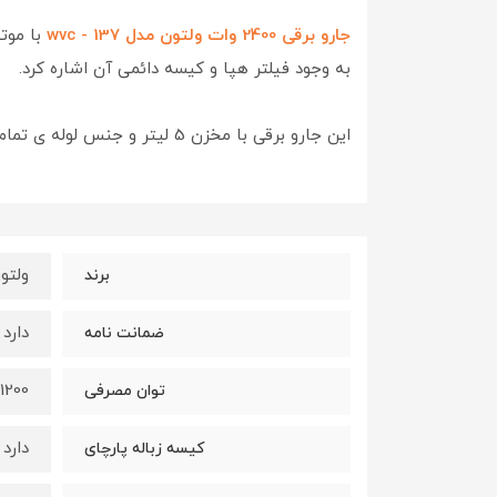
جارو برقی 2400 وات ولتون مدل wvc - 137
به وجود فیلتر هپا و کیسه دائمی آن اشاره کرد.
این جارو برقی با مخزن 5 لیتر و جنس لوله ی تمام استیل و سیم جمع کن خودکار آماده ی این هست خونه شما رو مثل دسنه ی گل تمیز کنه.
ولتون ( N
برند
دارد - 18 ماهه شرک
ضمانت نامه
1200 وات
توان مصرفی
دارد
کیسه زباله پارچای