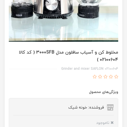
مخلوط کن و آسیاب سافلون مدل 3000SFB ( کد کالا
02100604 )
02100604 Grinder and mixer SAFLON
ویژگی‌های محصول
فروشنده: خونه شیک
ناموجود