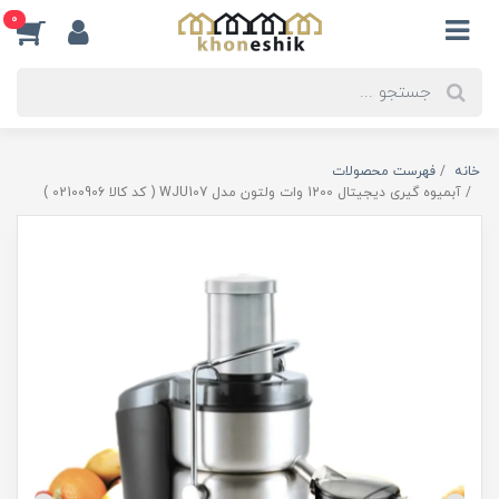
0
خانه
فهرست محصولات
آبمیوه گیری دیجیتال 1200 وات ولتون مدل WJU107 ( کد کالا 02100906 )