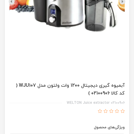
آبمیوه گیری دیجیتال 1200 وات ولتون مدل WJU107 (
کد کالا 02100906 )
02100906 WELTON Juice extractor
ویژگی‌های محصول