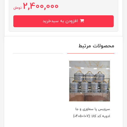
2,400,000
تومان
افزودن به سبدخرید
محصولات مرتبط
سرویس پا سماوری و جا
ادویه کد کالا :(04050107)