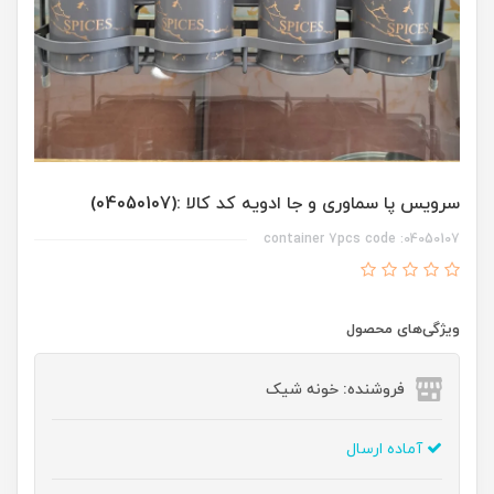
سرویس پا سماوری و جا ادویه کد کالا :(04050107)
04050107: container 7pcs code
ویژگی‌های محصول
فروشنده: خونه شیک
آماده ارسال