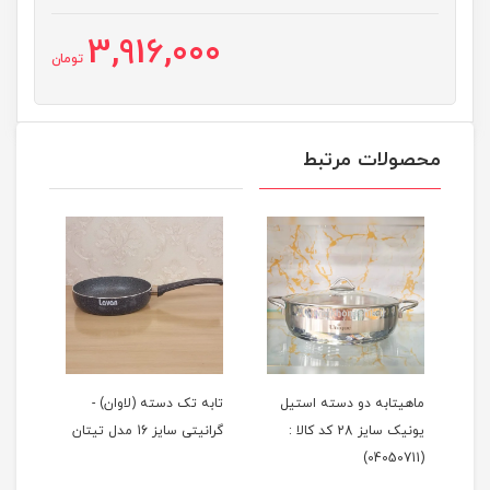
3,916,000
تومان
محصولات مرتبط
ماهیتابه دو دسته استیل
تابه تک دسته (لاوان) -
تابه
یونیک سایز 28 کد کالا :
گرانیتی سایز 16 مدل تیتان
گرانیتی 
(04050711)