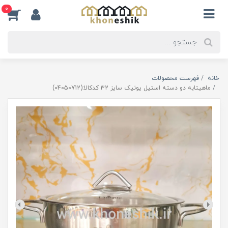
0
خانه
فهرست محصولات
ماهیتابه دو دسته استیل یونیک سایز 32 کدکالا:(04050712)