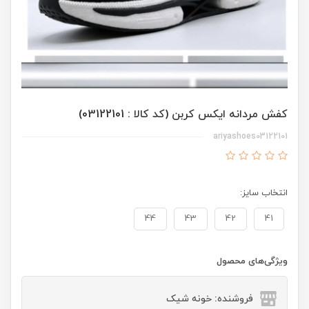
کفش مردانه ایکس کربن (کد کالا : 03122101)
ariyashoes03122101
انتخاب سایز:
44
43
42
41
ویژگی‌های محصول
فروشنده: خونه شیک