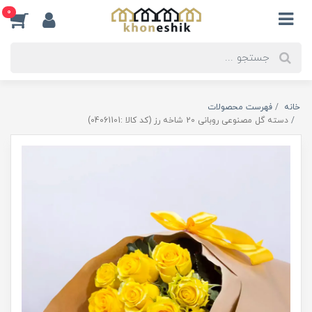
0
خانه
فهرست محصولات
دسته گل مصنوعی روبانی 20 شاخه رز (کد کالا :04061101)