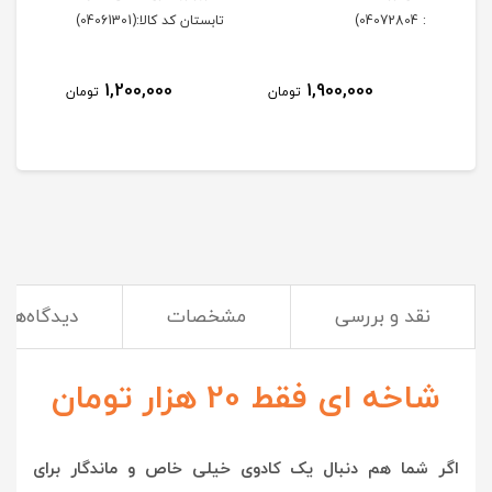
: 04072804)
تابستان کد کالا:(04061301)
زمستان 
1,200,000
1,900,000
مان
تومان
تومان
نقد و بررسی
مشخصات
دیدگاه‌ها
شاخه ای فقط 20 هزار تومان
اگر شما هم دنبال یک کادوی خیلی خاص و ماندگار برای