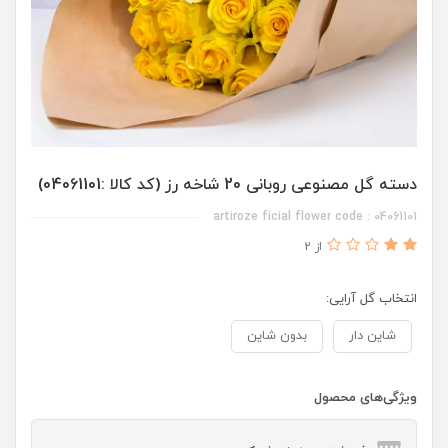
دسته گل مصنوعی روبانی 20 شاخه رز (کد کالا :04061101)
artiroze ficial flower code : 04061101
از 2
انتخاب گل آرایی:
شاین دار
بدون شاین
ویژگی‌های محصول