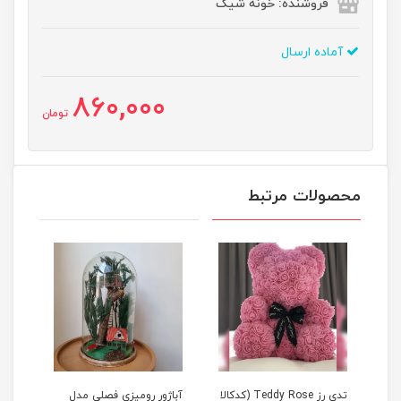
فروشنده: خونه شیک
آماده ارسال
860,000
تومان
محصولات مرتبط
Tedd (کدکالا
تدی رز Teddy Rose (کدکالا
آباژور رومیزی فصلی مدل
آباژ