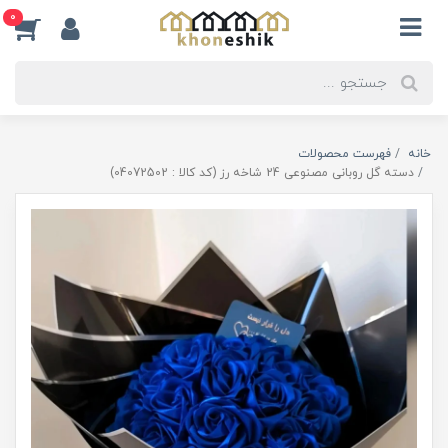
0
خانه
فهرست محصولات
دسته گل روبانی مصنوعی 24 شاخه رز (کد کالا : 04072502)