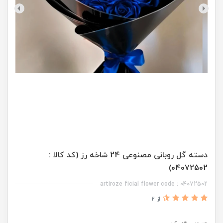
دسته گل روبانی مصنوعی 24 شاخه رز (کد کالا :
04072502)
artiroze ficial flower code : 04072502
از 2