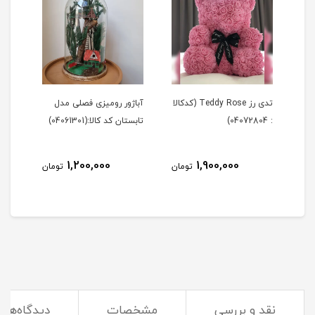
Tedd (کدکالا
تدی رز Teddy Rose (کدکالا
آباژور رومیزی فصلی مدل
آباژ
: 04072804)
تابستان کد کالا:(04061301)
زمستان 
1,200,000
1,900,000
مان
تومان
تومان
نقد و بررسی
مشخصات
دیدگاه‌ها