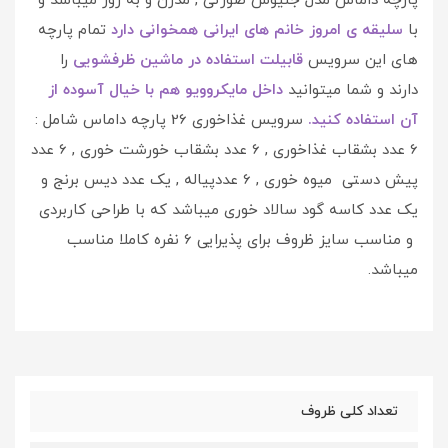
پارچه داماس مدل جنیوس صورتی , مدرن و به روز میباشد و
با
سلیقه ی امروز خانم های ایرانی همخوانی دارد
تمام پارچه
های این سرویس
قابیلت استفاده در ماشین ظرفشویی
را
دارند و شما میتوانید
داخل مایکروویو هم با خیال آسوده از
آن استفاده کنید.
سرویس غذاخوری 26 پارچه داماس شامل :
6 عدد بشقاب غذاخوری , 6 عدد بشقاب خورشت خوری , 6 عدد
پیش دستی میوه خوری , 6 عددپیاله , یک عدد دیس برنج و
یک عدد کاسه گود سالاد خوری میباشد که با طراحی کاربردی
و مناسب سایز ظروف برای پذیرایی 6 نفره کاملا مناسب
میباشد.
تعداد کلی ظروف