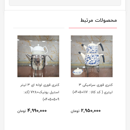
محصولات مرتبط
لیتر
کتری قوری سرامیکی 3
کتری قوری لوله ای 3 لیتر
لیتری ( کد کالا : 04050117)
استیل یونیک7280 (کد:
لیتر
405)
04050509)
4,990,000
2,950,000
مان
تومان
تومان