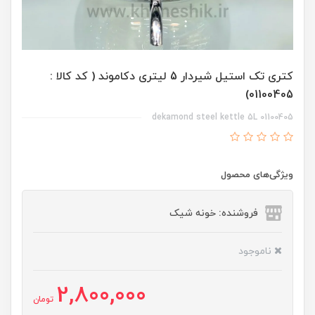
کتری تک استیل شیردار 5 لیتری دکاموند ( کد کالا :
01100405)
dekamond steel kettle 5L 01100405
ویژگی‌های محصول
فروشنده: خونه شیک
ناموجود
2,800,000
تومان