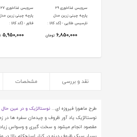
سرویس غذاخوری ۲۹
سرویس غذاخوری ۲۷
پارچه چینی زرین مدل
پارچه چینی زرین مدل 
نارسیس طلایی - (کد کالا :
فلاور - (کد کالا :
0403300۴)
0403300۵)
5,950,000
6,850,000
تومان
ت
نقد و بررسی
مشخصات
طرح ماهورا فیروزه ای....
نوستالژیک و در عین حال د
نوستالژیک یاد آور ظروف و چیدمان سفره ها در زم
مقصود انجام میشود و سخت گیری و وسواس زیاد در 
بسیار سبک ظروف دینو در کنار استحکام بالا در 