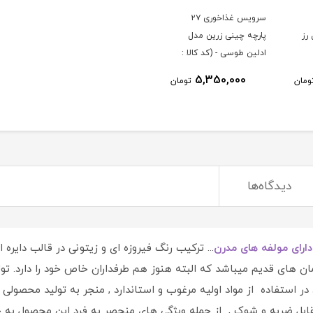
سرویس غذاخوری ۲۷
رز
پارچه چینی زرین مدل
ادلین طوسی - (کد کالا :
04033002)
5,350,000
ومان
تومان
دیدگاه‌ها
ارای مولفه های مدرن
... ترکیب رنگ فیروزه ای و زیتونی در قالب دایره 
ان های قدیم میباشد که البته هنوز هم طرفداران خاص خود را دارد. تو
استفاده از مواد اولیه مرغوب و استاندارد , منجر به تولید محصولی
ب
مقابل ضربه و شوک , از جمله ویژگی های منحصر به فرد این محصول به