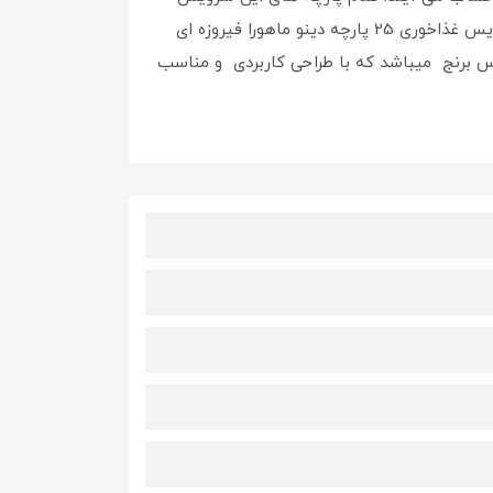
. سرویس غذاخوری 25 پارچه دینو ماهورا فیروزه ای
خوری , 6 عدد پیش دستی میوه خوری , 6 عددپیاله , یک عدد دیس برنج میباشد که با طراحی کاربردی و مناسب