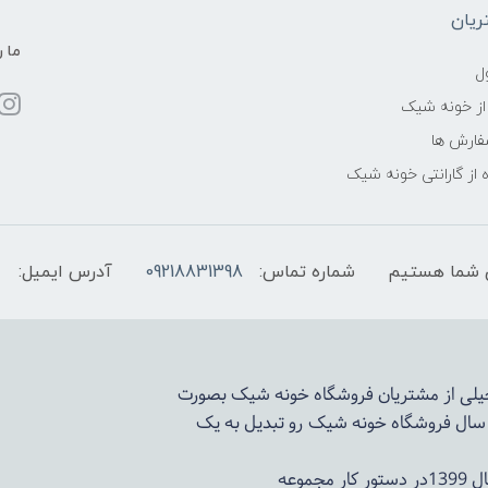
یان
ما ر
ل
از خونه شیک
فارش ها
 از گارانتی خونه شیک
شماره تماس:
09218831398
آدرس ایمیل:
 خیلی از مشتریان فروشگاه خونه شیک بصورت
د سال فروشگاه
خونه شیک
رو تبدیل به یک
وعه