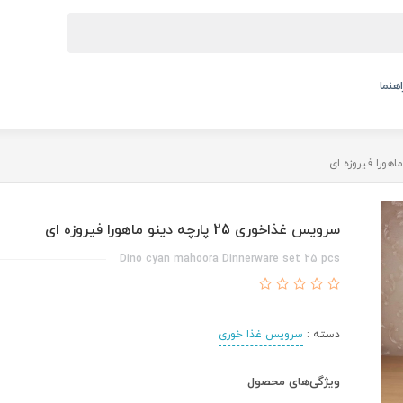
اهنما
سرویس غذاخوری 25 پارچه دینو ماهورا فیروزه ای
Dino cyan mahoora Dinnerware set 25 pcs
دسته :
سرویس غذا خوری
ویژگی‌های محصول