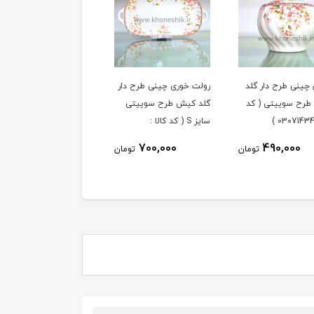
 چینی طرح دار گلد
رولت خوری چینی طرح دار
فنجان و نعلبکی 6 نفره
رح سوییتی ( کد
گلد کیش طرح سوییتی
چینی طرح دار گلد کیش
سایز S ( کد کالا :
طرح سوییتی ( کد کالا :
03071427 )
03071431 )
3,590,000
700,000
490,000
تومان
تومان
توم