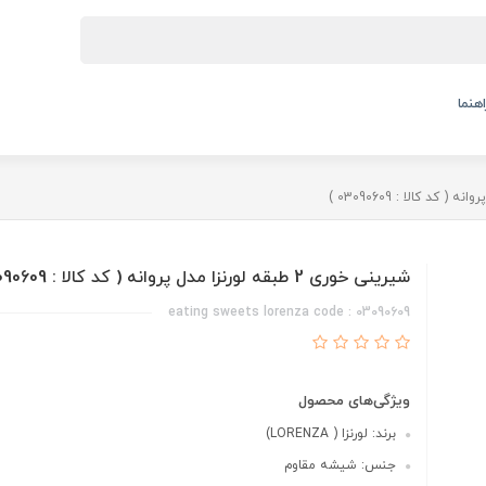
اهنما
شیرینی خوری 2 طبقه لورنزا مدل پروانه ( کد کالا : 03090609 )
eating sweets lorenza code : 03090609
ویژگی‌های محصول
برند: لورنزا ( LORENZA)
جنس: شیشه مقاوم