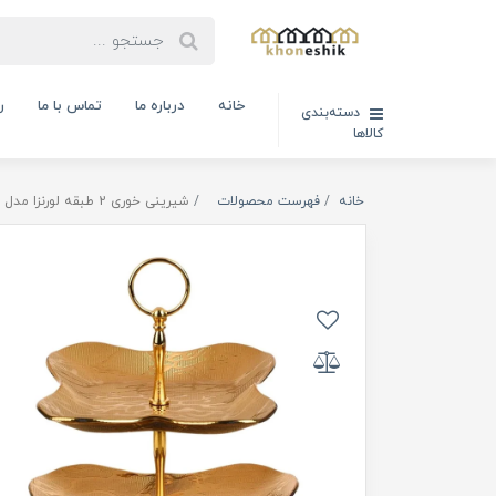
خانه
درباره ما
تماس با ما
ر
دسته‌بندی
کالاها
خانه
فهرست محصولات
شیرینی خوری 2 طبقه لورنزا مدل پروانه ( کد کالا : 03090609 )