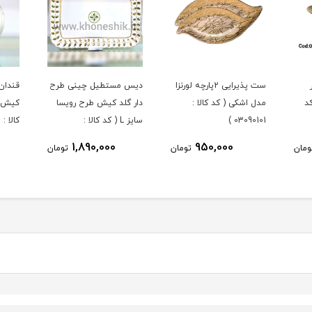
ست پذیرایی 2پارچه لورنزا
دیس مستطیل چینی طرح
قندان
د
مدل اشکی ( کد کالا :
دار گلد کیش طرح رویسا
کیش ط
03090101 )
سایز L ( کد کالا :
کالا : 03071434 )
03071451 )
1,890,000
950,000
ومان
تومان
تومان