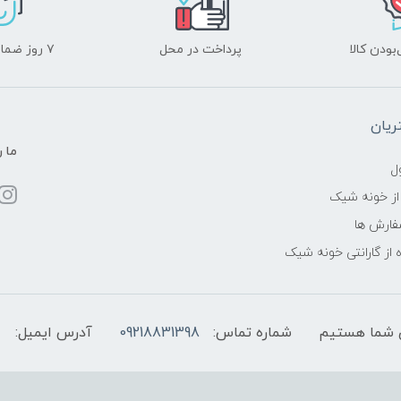
ودن کالا
پرداخت در محل
۷ روز ضمانت بازگشت
یان
ما ر
ل
از خونه شیک
فارش ها
 از گارانتی خونه شیک
شماره تماس:
09218831398
آدرس ایمیل: