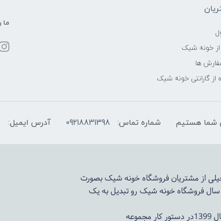
یان
ما ر
ل
از خونه شیک
فارش ها
 از گارانتی خونه شیک
شماره تماس:
09218831398
آدرس ایمیل:
 خیلی از مشتریان فروشگاه خونه شیک بصورت
د سال فروشگاه
خونه شیک
رو تبدیل به یک
وعه