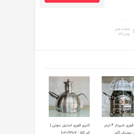
ضمانت اصل
بودن کالا
کتری قوری شیردار 4 لیتر
کتری قوری استیل سوتی (
کتری تک استیل مدل
 یونیک (کد:
کد کالا : 02091907)
سوتی نیم لیتری (کدکالا: