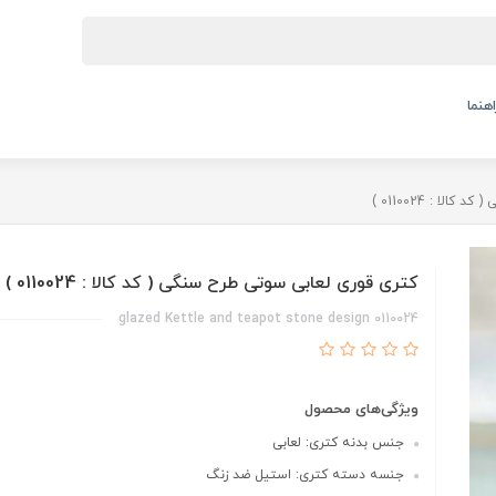
اهنما
ا : 0110024 )
کتری قوری لعابی سوتی طرح سنگی ( کد کالا : 0110024 )
glazed Kettle and teapot stone design 0110024
ویژگی‌های محصول
جنس بدنه کتری: لعابی
جنسه دسته کتری: استیل ضد زنگ