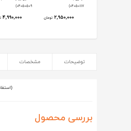
04050509)
04050117)
4,990,000
2,950,000
7,270,000
تومان
تومان
ت
توضیحات
مشخصات
(استفاد
بررسی محصول