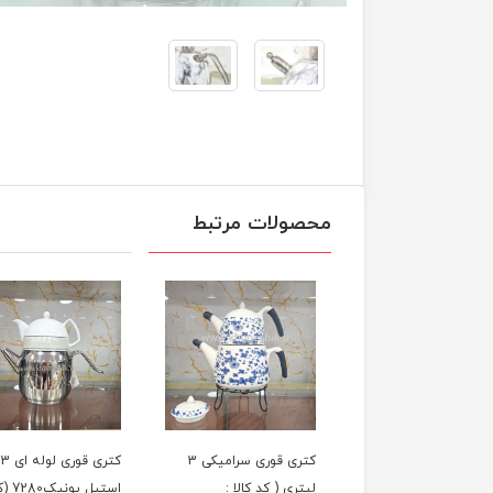
محصولات مرتبط
کتری قوری شیردار 5 لیتر
کتری قوری سرامیکی 3
کت
یل یونیک (کد کالا
لیتری ( کد کالا :
استیل یونی