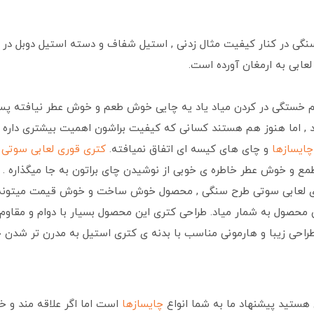
گی در کنار کیفیت مثال زدنی , استیل شفاف و دسته استیل دوبل در ک
لعابی به ارمغان آورده است.
سم خستگی در کردن میاد یاد یه چایی خوش طعم و خوش عطر نیافته پس
د , اما هنوز هم هستند کسانی که کیفیت براشون اهمیت بیشتری داره 
چایسازها
و چای های کیسه ای اتفاق نمیافته.
کتری قوری لعابی سوتی
مع و خوش عطر خاطره ی خوبی از نوشیدن چای براتون به جا میگذاره .
ری لعابی سوتی طرح سنگی , محصول خوش ساخت و خوش قیمت میتونه 
 محصول به شمار میاد. طراحی کتری این محصول بسیار با دوام و مقاوم
راحی زیبا و هارمونی مناسب با بدنه ی کتری استیل به مدرن تر شدن 
ی هستید پیشنهاد ما به شما انواع
چایسازها
است اما اگر علاقه مند و 