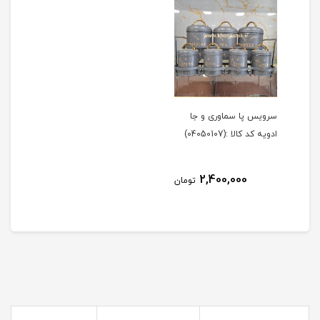
سرویس پا سماوری و جا
ادویه کد کالا :(04050107)
2,400,000
تومان