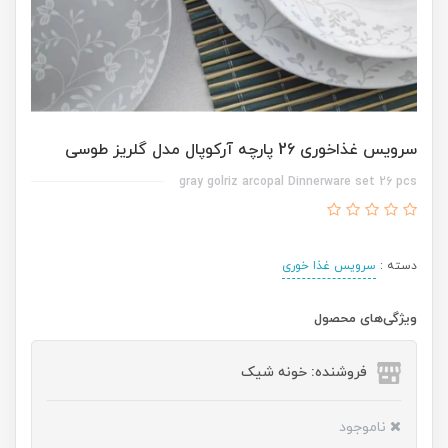
سرویس غذاخوری 26 پارچه آرکوپال مدل گلریز طوسی
gray golriz arcopal Dinnerware set 26 pcs
دسته :
سرویس غذا خوری
ویژگی‌های محصول
فروشنده: خونه شیک
ناموجود