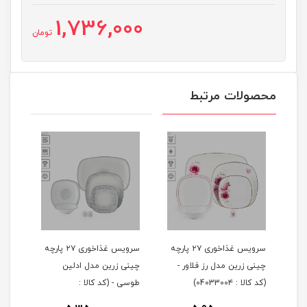
1,736,000
تومان
محصولات مرتبط
 ۲۹ پارچه
سرویس غذاخوری ۲۷ پارچه
سرویس غذاخوری ۲۷ پارچه
چینی زرین مدل رز فلاور -
چینی زرین مدل ادلین
(کد کالا : 0403300۴)
طوسی - (کد کالا :
04033002)