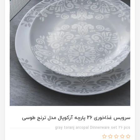
سرویس غذاخوری 26 پارچه آرکوپال مدل ترنج طوسی
gray toranj arcopal Dinnerware set 26 pcs