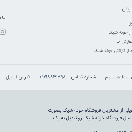
یان
ما ر
ل
از خونه شیک
فارش ها
 از گارانتی خونه شیک
شماره تماس:
09218831398
آدرس ایمیل:
 خیلی از مشتریان فروشگاه خونه شیک بصورت
د سال فروشگاه
خونه شیک
رو تبدیل به یک