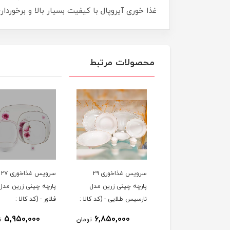
غذا خوری آیروپال با کیفیت بسیار بالا و برخورداری
محصولات مرتبط
سرویس غذاخوری ۲۹
سرویس غذاخوری ۲۷
پارچه چینی زرین مدل
پارچه چینی زرین مدل 
نارسیس طلایی - (کد کالا :
فلاور - (کد کالا :
0403300۴)
0403300۵)
5,950,000
6,850,000
تومان
ت