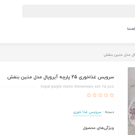
اهنما
سرویس غذاخوری 25 پارچه آیروپال مدل متین بنفش
Iropal purple matin Dinnerware set 25 pcs
دسته :
سرویس غذا خوری
ویژگی‌های محصول