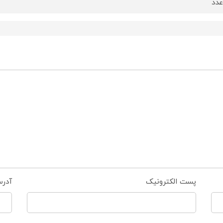
دد
پست الکترونیک
آدر