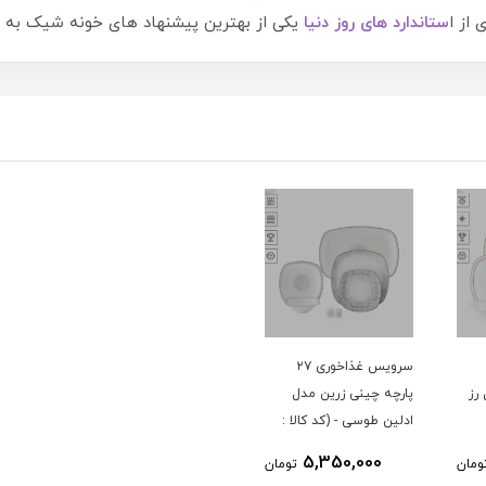
 از ا
ستاندارد های روز دنیا
یکی از بهترین پیشنهاد های خونه شیک به ش
سرویس غذاخوری ۲۷
رز
پارچه چینی زرین مدل
ادلین طوسی - (کد کالا :
04033002)
5,350,000
ومان
تومان