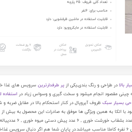
تعداد کلی ظروف: 25 پارچه
مناسب برای: 6نفر
قابلیت استفاده در ماشین ظرفشویی: دارد
قابلیت استفاده در مایکروویو: دارد
امکان تحویل
امکان
۷ روز ضمانت
اکسپرس
پرداخت در
بازگشت
محل
ار بالا
در طراحی و رنگ بندی,یکی از
پر طرفدارترین
سرویس های غذا خوری
ه چینی مقصود انجام میشود و سخت گیری و وسواس زیاد در
استفاده ا
حی بسیار سبک
ظروف آیروپال در کنار استحکام بالا در مقابل ضربه و 
غذاخوری با