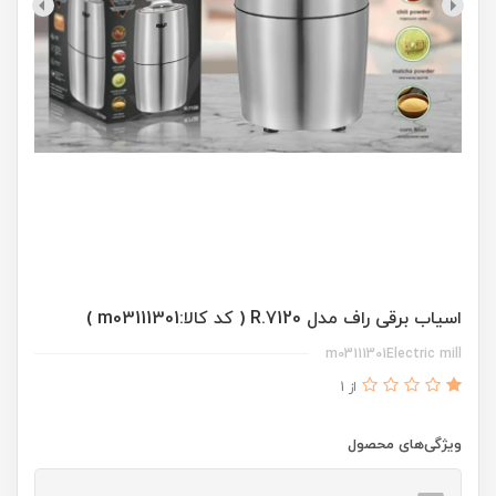
اسیاب برقی راف مدل R.7120 ( کد کالا:m03111301 )
m03111301Electric mill
از 1
ویژگی‌های محصول