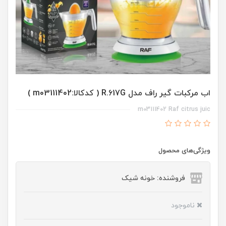
اب مرکبات گیر راف مدل R.617G ( کدکالا:m03111402 )
m03111402 Raf citrus juic
ویژگی‌های محصول
فروشنده: خونه شیک
ناموجود