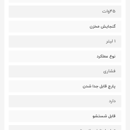
45وات
گنجایش مخزن
1 لیتر
نوع عملکرد
فشاری
پارچ قابل جدا شدن
دارد
قابل شستشو