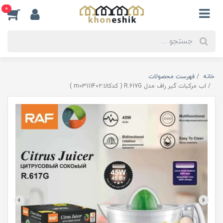
0
خانه
فهرست محصولات
اب مرکبات گیر راف مدل R.617G ( کدکالا:m03111402 )