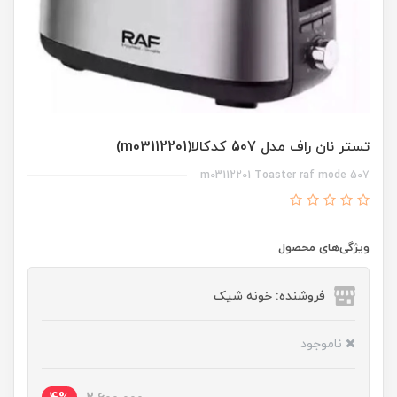
تستر نان راف مدل 507 کدکالا(m03112201)
m03112201 Toaster raf mode 507
ویژگی‌های محصول
فروشنده: خونه شیک
ناموجود