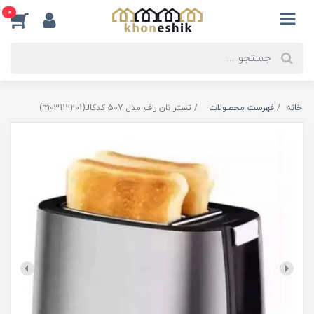
0
خانه
فهرست محصولات
تستر نان راف مدل 507 کدکالا(m03112201)