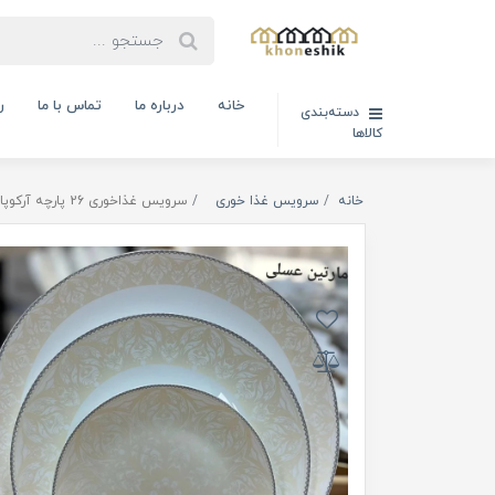
خانه
درباره ما
تماس با ما
ر
دسته‌بندی
کالاها
خانه
سرویس غذا خوری
سرویس غذاخوری 26 پارچه آرکوپال مقصود طرح مارتین عسلی ( کدکالا:03071728)