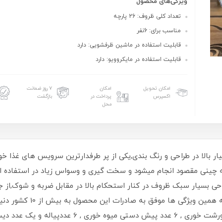
ویژگی‌های محصول
تعداد کلی ظروف: 26 پارچه
مناسب برای: 6نفر
قابلیت استفاده در ماشین ظرفشویی: دارد
قابلیت استفاده در مایکروویو: دارد
امکان تحویل
امکان
۷ روز ضمانت
اکسپرس
پرداخت در
بازگشت
محل
ار بالا در طراحی و رنگ بندی,یکی از پر طرفدارترین سرویس های غذا خ
چینی مقصود انجام میشود و سخت گیری و وسواس زیاد در استفاده از مو
ی بسیار سبک ظروف در کنار استحکام بالا در مقابل ضربه و شوک,از ج
شامل : 6 عدد بشقاب غذاخوری, 6 عدد بشقاب خورشت خو