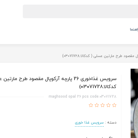
اهنما
سرویس غذاخوری 26 پارچه آرکوپال مقصود طرح مارتی
کدکالا:03071728)
maghsood opal 26 pcs code:03071728
دسته :
سرویس غذا خوری