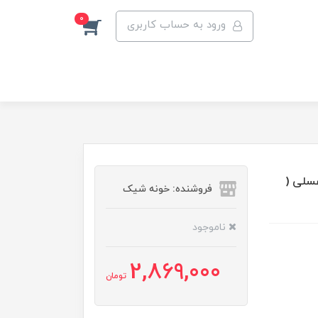
0
ورود به حساب کاربری
ن عسلی (
فروشنده: خونه شیک
ناموجود
2,869,000
تومان