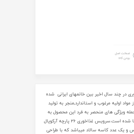
ضمانت اصل
بودن کالا
وری در چند سال اخیر بین خانمهای ایرانی شده
اد اولیه مرغوب و استاندارد,منجر به تولید
مله ویژگی های منحصر به فرد این محصول به
حساب می آیند که گروه تولیدی مقصود با اتکا به همین ویژگی ها موفق به صادرات این محصول به بیش از 10 کشور دنیا شده است.سرویس غذاخوری 26 پارچه آرکوپال
ری , 6 عدد پیش دستی میوه خوری , 6 عددپیاله و یک عدد دیس و یک عدد کاسه سالاد میباشد که با طراحی