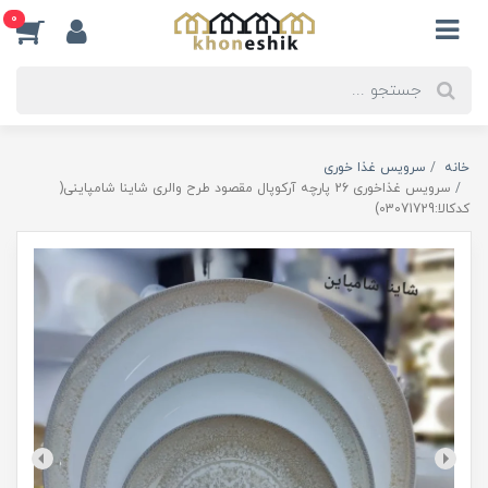
0
خانه
سرویس غذا خوری
سرویس غذاخوری 26 پارچه آرکوپال مقصود طرح والری شاینا شامپاینی(
کدکالا:03071729)