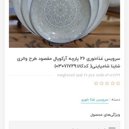
سرویس غذاخوری 26 پارچه آرکوپال مقصود طرح والری
شاینا شامپاینی( کدکالا:03071729)
maghsood opal 26 pcs code:03071729
دسته :
سرویس غذا خوری
ویژگی‌های محصول