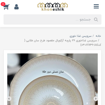
0
خانه
سرویس غذا خوری
سرویس غذاخوری 26 پارچه آرکوپال مقصود طرح سان طلایی (
کدکالا:03071736)