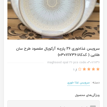
سرویس غذاخوری 26 پارچه آرکوپال مقصود طرح سان
طلایی ( کدکالا:03071736)
maghsood opal 26 pcs code:03071736
از 1
دسته :
سرویس غذا خوری
ویژگی‌های محصول