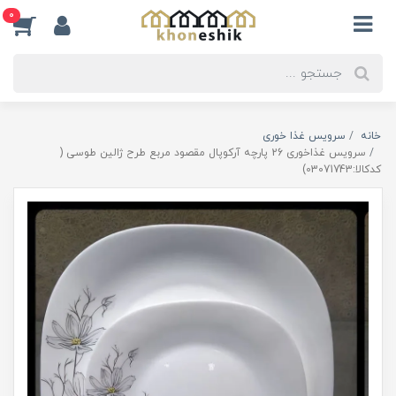
0
خانه
سرویس غذا خوری
سرویس غذاخوری 26 پارچه آرکوپال مقصود مربع طرح ژالین طوسی (
کدکالا:03071743)