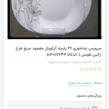
سرویس غذاخوری 26 پارچه آرکوپال مقصود مربع طرح
ژالین طوسی ( کدکالا:03071743)
maghsood opal 26 pcs code:03071743
دسته :
سرویس غذا خوری
ویژگی‌های محصول
فروشنده: خونه شیک