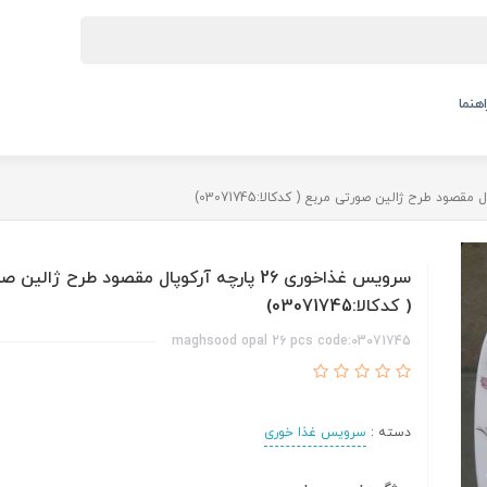
اهنما
سرویس غذاخوری 26 پارچه آرکوپال مقصود طرح ژالی
( کدکالا:03071745)
maghsood opal 26 pcs code:03071745
دسته :
سرویس غذا خوری