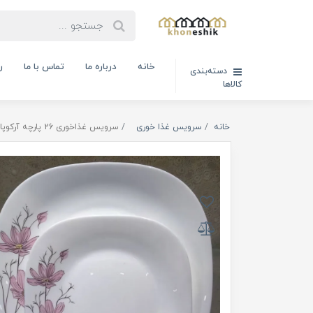
خانه
درباره ما
تماس با ما
ر
دسته‌بندی
کالاها
خانه
سرویس غذا خوری
سرویس غذاخوری 26 پارچه آرکوپال مقصود طرح ژالین صورتی مربع ( کدکالا:03071745)