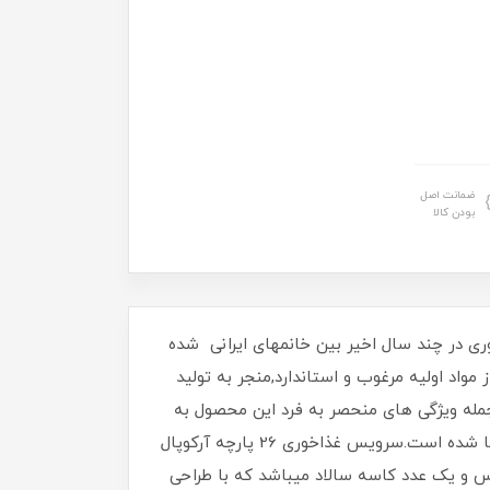
ضمانت اصل
بودن کالا
وری در چند سال اخیر بین خانمهای ایرانی شده
اد اولیه مرغوب و استاندارد,منجر به تولید
مله ویژگی های منحصر به فرد این محصول به
حساب می آیند که گروه تولیدی مقصود با اتکا به همین ویژگی ها موفق به صادرات این محصول به بیش از 10 کشور دنیا شده است.سرویس غذاخوری 26 پارچه آرکوپال
ری , 6 عدد پیش دستی میوه خوری , 6 عددپیاله و یک عدد دیس و یک عدد کاسه سالاد میباشد که با طراحی