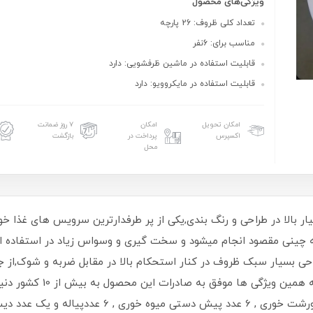
ویژگی‌های محصول
تعداد کلی ظروف: 26 پارچه
مناسب برای: 6نفر
قابلیت استفاده در ماشین ظرفشویی: دارد
قابلیت استفاده در مایکروویو: دارد
امکان تحویل
امکان
۷ روز ضمانت
اکسپرس
پرداخت در
بازگشت
محل
ار بالا در طراحی و رنگ بندی,یکی از پر طرفدارترین سرویس های غذا خ
چینی مقصود انجام میشود و سخت گیری و وسواس زیاد در استفاده از مو
ی بسیار سبک ظروف در کنار استحکام بالا در مقابل ضربه و شوک,از ج
شامل : 6 عدد بشقاب غذاخوری, 6 عدد بشقاب خورشت خو