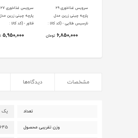
سرویس غذاخوری ۲۹
سرویس غذاخوری ۲۷
پارچه چینی زرین مدل
پارچه چینی زرین مدل 
نارسیس طلایی - (کد کالا :
فلاور - (کد کالا :
0403300۴)
0403300۵)
5,950,000
6,850,000
تومان
ت
مشخصات
دیدگاه‌ها
یک ع
تعداد
645 گرم
وزن تقریبی محصول