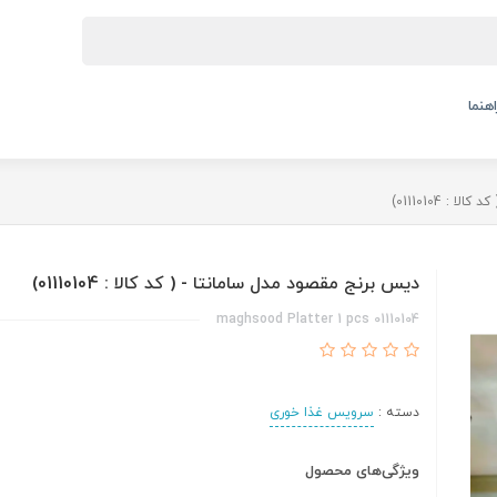
اهنما
: 01110104)
دیس برنج مقصود مدل سامانتا - ( کد کالا : 01110104)
maghsood Platter 1 pcs 01110104
دسته :
سرویس غذا خوری
ویژگی‌های محصول