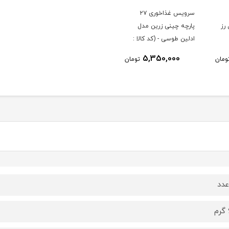
سرویس غذاخوری ۲۷
رز
پارچه چینی زرین مدل
ادلین طوسی - (کد کالا :
04033002)
5,350,000
ومان
تومان
دد