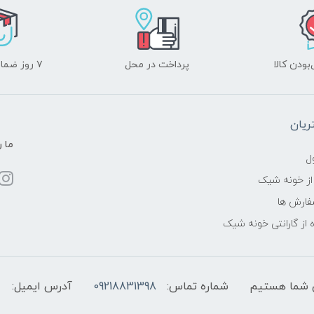
ودن کالا
پرداخت در محل
۷ روز ضمانت بازگشت
یان
ما ر
ل
از خونه شیک
فارش ها
 از گارانتی خونه شیک
شماره تماس:
09218831398
آدرس ایمیل: