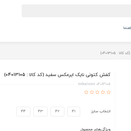
اهنما
 04013105)
کفش کتونی نایک ایرمکس سفید (کد کالا : 04013105)
mrkatooni 04013105
انتخاب سایز:
41
42
43
44
ویژگی‌های محصول