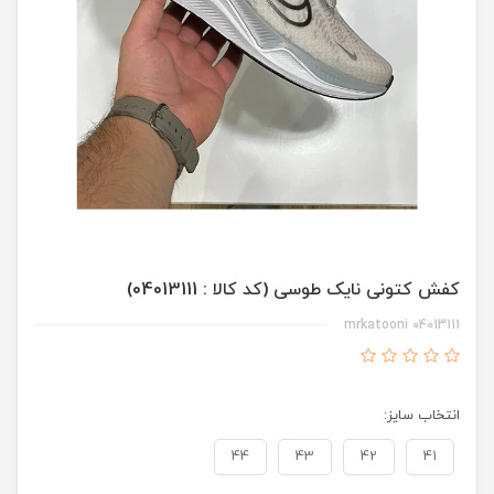
کفش کتونی نایک طوسی (کد کالا : 04013111)
mrkatooni 04013111
انتخاب سایز:
44
43
42
41