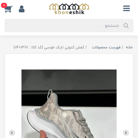
0
خانه
فهرست محصولات
کفش کتونی نایک طوسی (کد کالا : 04013111)