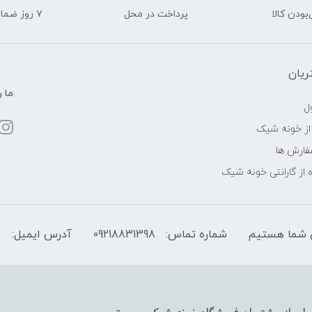
ودن کالا
پرداخت در محل
۷ روز ضمانت بازگشت
یان
ما ر
ل
از خونه شیک
فارش ها
 از گارانتی خونه شیک
شماره تماس:
09218831398
آدرس ایمیل: