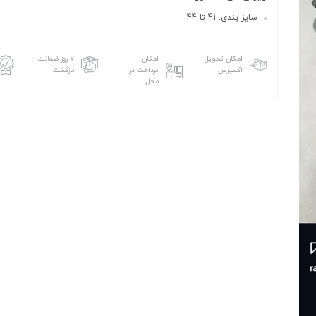
سایز بندی: 41 تا 44
امکان تحویل
امکان
۷ روز ضمانت
اکسپرس
پرداخت در
بازگشت
محل