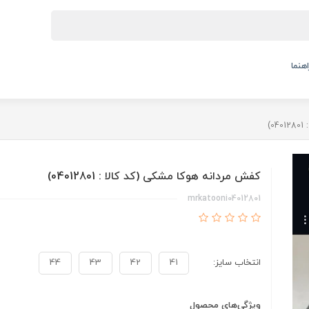
اهنما
)
کفش مردانه هوکا مشکی (کد کالا : 04012801)
mrkatooni04012801
انتخاب سایز:
41
42
43
44
ویژگی‌های محصول