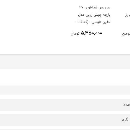
سرویس غذاخوری ۲۷
رز
پارچه چینی زرین مدل
ادلین طوسی - (کد کالا :
04033002)
5,350,000
ومان
تومان
دد