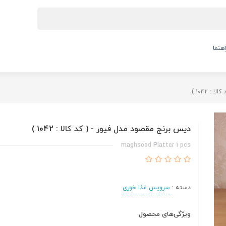
اهنما
 1042 )
دیس برنج مقصود مدل فیور - ( کد کالا : 1042 )
maghsood Platter 1 pcs
دسته :
سرویس غذا خوری
ویژگی‌های محصول