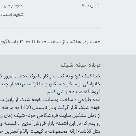
تماس با ما
نحوه ارسال س
شرایط استفاده
هفت روز هفته ، از ساعت 10:00 تا 22:00 پاسخگوی شما هستیم
درباره خونه شیک
خدا کمک کرد و به کسب و کار ما برکت داد , امروز
خانوادگی از ما خرید میکنن و ما تونستیم بعد از چن
فروشگاه عمده فروشی کنیم.
ایده طراحی و ساخت وبسایت خونه شیک از پاییز سال 1399در دستور کار مجم
خونه شیک قرار گرفت و در تابستان 1400 به مرحله اجرا رسید.
از زمان تشکیل سایت فروشگاهی
خونه شیک
زمان زی
رو بدم که در این آشفته بازار فروش آنلاین , فلسفه 
مثل گذشته ارائه محصولات با کیفیت بالا و کمترین ح