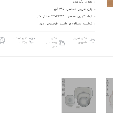
تعداد: یک عدد
وزن تقریبی محصول: 645 گرم
ابعاد تقریبی محصول: 33x33x3 سانتی‌متر
قابلیت استفاده در ماشین ظرفشویی: دارد
امکان تحویل
امکان
۷ روز ضمانت
اکسپرس
پرداخت در
بازگشت
محل