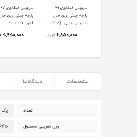
سرویس غذاخوری ۲۹
سرویس غذاخوری ۲۷
پارچه چینی زرین مدل
پارچه چینی زرین مدل 
نارسیس طلایی - (کد کالا :
فلاور - (کد کالا :
0403300۴)
0403300۵)
5,950,000
6,850,000
تومان
ت
مشخصات
دیدگاه‌ها
یک ع
تعداد
645 گرم
وزن تقریبی محصول