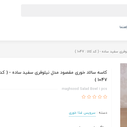
اهنما
سفید ساده - ( کد کالا : 1047 )
کاسه سالاد خوری مقصود مدل نیلوفری سفید ساده - ( کد ک
1047 )
maghsood Salad Bowl 1 pcs
دسته :
سرویس غذا خوری