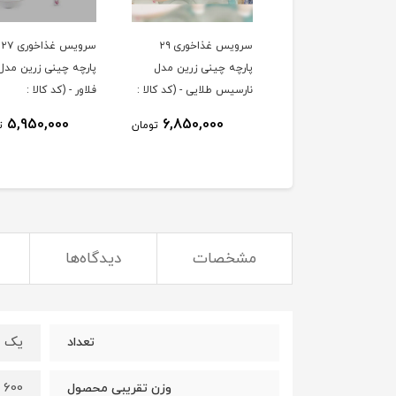
سرویس غذاخوری ۲۹
سرویس غذاخوری ۲۷
پارچه چینی زرین مدل
پارچه چینی زرین مدل 
نارسیس طلایی - (کد کالا :
فلاور - (کد کالا :
0403300۴)
0403300۵)
5,950,000
6,850,000
تومان
ت
مشخصات
دیدگاه‌ها
یک ع
تعداد
600 گرم
وزن تقریبی محصول