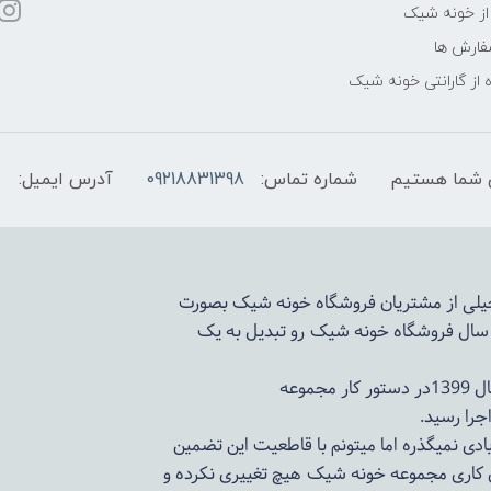
از خونه شیک
فارش ها
 از گارانتی خونه شیک
شماره تماس:
09218831398
آدرس ایمیل:
 خیلی از مشتریان فروشگاه خونه شیک بصورت
د سال فروشگاه
خونه شیک
رو تبدیل به یک
وعه
ادی نمیگذره اما میتونم با قاطعیت این تضمین
ی کاری مجموعه
خونه شیک
هیچ تغییری نکرده و