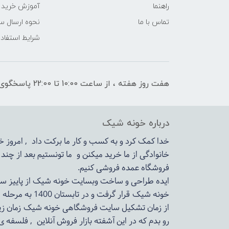
راهنما
آموزش خرید 
تماس با ما
نحوه ارسال س
شرایط استفاده
هفت روز هفته ، از ساعت 10:00 تا 22:00 پاسخگوی شما هستیم
درباره خونه شیک
خدا کمک کرد و به کسب و کار ما برکت داد , امروز
خانوادگی از ما خرید میکنن و ما تونستیم بعد از چن
فروشگاه عمده فروشی کنیم.
ایده طراحی و ساخت وبسایت خونه شیک از پاییز سال 1399در دستور کار مجم
خونه شیک قرار گرفت و در تابستان 1400 به مرحله اجرا رسید.
از زمان تشکیل سایت فروشگاهی
خونه شیک
زمان زی
رو بدم که در این آشفته بازار فروش آنلاین , فلسفه 