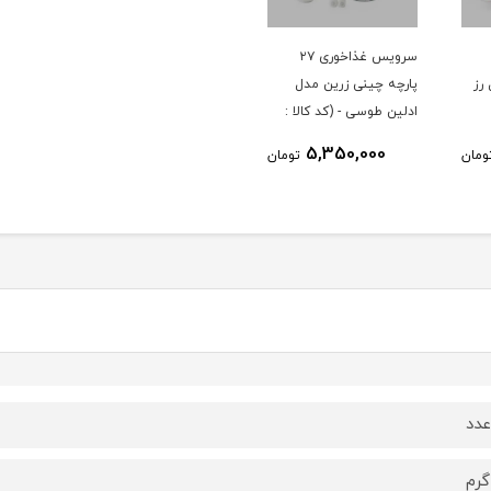
سرویس غذاخوری ۲۷
رز
پارچه چینی زرین مدل
ادلین طوسی - (کد کالا :
04033002)
5,350,000
ومان
تومان
دد