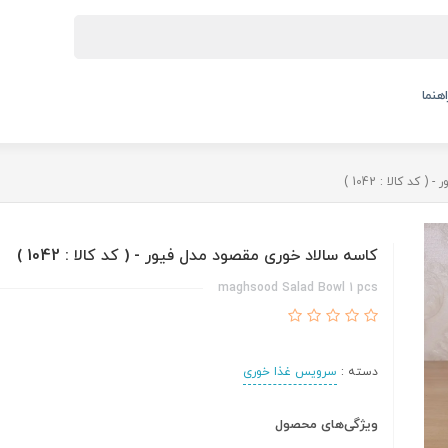
اهنما
د کالا : 1042 )
کاسه سالاد خوری مقصود مدل فیور - ( کد کالا : 1042 )
maghsood Salad Bowl 1 pcs
دسته :
سرویس غذا خوری
ویژگی‌های محصول