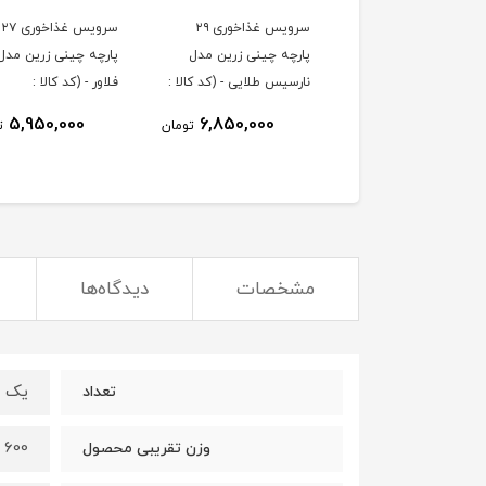
سرویس غذاخوری ۲۹
سرویس غذاخوری ۲۷
پارچه چینی زرین مدل
پارچه چینی زرین مدل 
نارسیس طلایی - (کد کالا :
فلاور - (کد کالا :
0403300۴)
0403300۵)
5,950,000
6,850,000
تومان
ت
مشخصات
دیدگاه‌ها
یک ع
تعداد
600 گرم
وزن تقریبی محصول