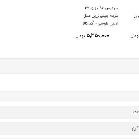
سرویس غذاخوری ۲۷
رز
پارچه چینی زرین مدل
ادلین طوسی - (کد کالا :
04033002)
5,350,000
ومان
تومان
دد