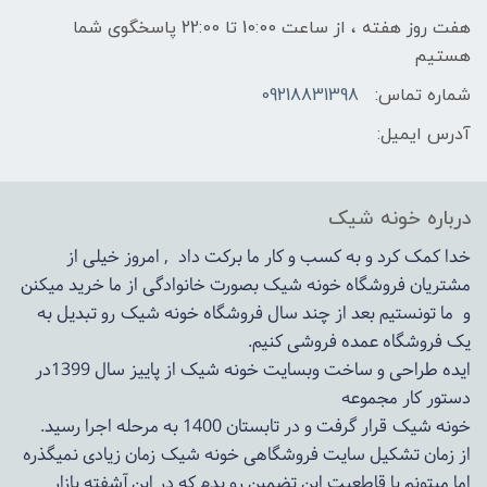
هفت روز هفته ، از ساعت 10:00 تا 22:00 پاسخگوی شما
هستیم
شماره تماس:
09218831398
آدرس ایمیل:
درباره خونه شیک
خدا کمک کرد و به کسب و کار ما برکت داد , امروز خیلی از
مشتریان فروشگاه خونه شیک بصورت خانوادگی از ما خرید میکنن
و ما تونستیم بعد از چند سال فروشگاه
خونه شیک
رو تبدیل به
یک فروشگاه عمده فروشی کنیم.
ایده طراحی و ساخت وبسایت خونه شیک از پاییز سال 1399در
دستور کار مجموعه
خونه شیک قرار گرفت و در تابستان 1400 به مرحله اجرا رسید.
از زمان تشکیل سایت فروشگاهی
خونه شیک
زمان زیادی نمیگذره
اما میتونم با قاطعیت این تضمین رو بدم که در این آشفته بازار