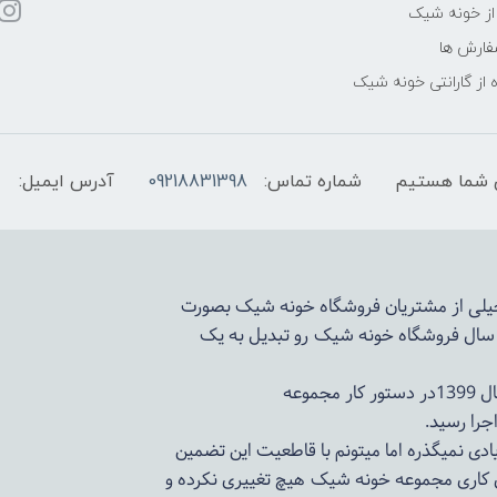
از خونه شیک
فارش ها
 از گارانتی خونه شیک
شماره تماس:
09218831398
آدرس ایمیل:
 خیلی از مشتریان فروشگاه خونه شیک بصورت
د سال فروشگاه
خونه شیک
رو تبدیل به یک
وعه
ادی نمیگذره اما میتونم با قاطعیت این تضمین
ی کاری مجموعه
خونه شیک
هیچ تغییری نکرده و