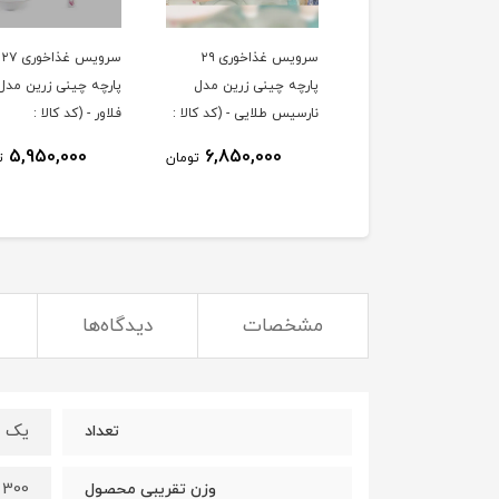
سرویس غذاخوری ۲۹
سرویس غذاخوری ۲۷
پارچه چینی زرین مدل
پارچه چینی زرین مدل 
نارسیس طلایی - (کد کالا :
فلاور - (کد کالا :
0403300۴)
0403300۵)
5,950,000
6,850,000
تومان
ت
مشخصات
دیدگاه‌ها
یک دست
تعداد
300 گرم
وزن تقریبی محصول