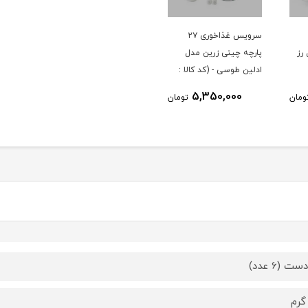
سرویس غذاخوری ۲۷
رز
پارچه چینی زرین مدل
ادلین طوسی - (کد کالا :
04033002)
5,350,000
ومان
تومان
 (6 عدد)