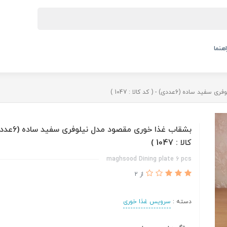
اهنما
ددی) - ( کد کالا : 1047 )
بشقاب غذا خوری مق
کالا : 1047 )
maghsood Dining plate 6 pcs
از 2
دسته :
سرویس غذا خوری