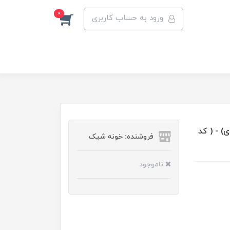
0
ورود به حساب کاربری
صود مدل نیلوفری سفید ساده (6عددی) - ( کد
فروشنده: خونه شیک
ناموجود