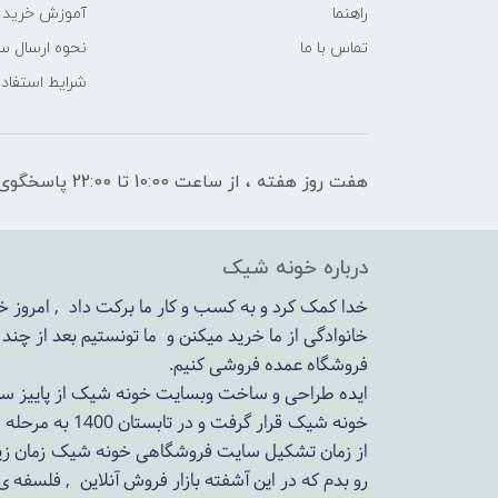
راهنما
آموزش خرید 
تماس با ما
نحوه ارسال س
شرایط استفاده
هفت روز هفته ، از ساعت 10:00 تا 22:00 پاسخگوی شما هستیم
درباره خونه شیک
خدا کمک کرد و به کسب و کار ما برکت داد , امروز
خانوادگی از ما خرید میکنن و ما تونستیم بعد از چن
فروشگاه عمده فروشی کنیم.
ایده طراحی و ساخت وبسایت خونه شیک از پاییز سال 1399در دستور کار مجم
خونه شیک قرار گرفت و در تابستان 1400 به مرحله اجرا رسید.
از زمان تشکیل سایت فروشگاهی
خونه شیک
زمان زی
رو بدم که در این آشفته بازار فروش آنلاین , فلسفه 