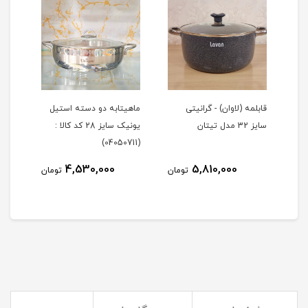
ز
قابلمه (لاوان) - گرانیتی
ماهیتابه دو دسته استیل
تابه
سایز 32 مدل تیتان
یونیک سایز 28 کد کالا :
گرانیتی 
(04050711)
4,530,000
5,810,000
مان
تومان
تومان