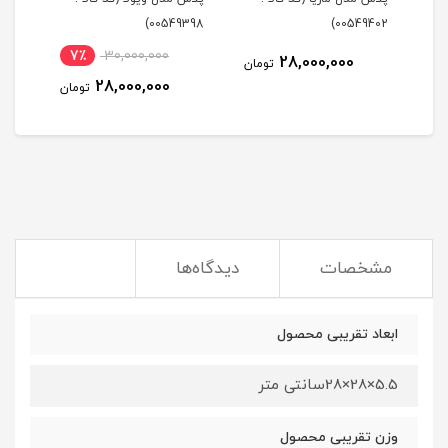
399)
00549398)
00549402)
7٪
30,000,000
28,000,000
مان
تومان
28,000,000
تومان
مشخصات
دیدگاه‌ها
ابعاد تقریبی محصول
5.5×28×28سانتی متر
وزن تقریبی محصول