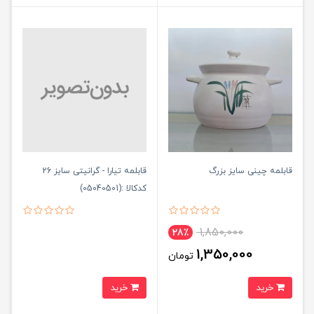
قابلمه چینی سایز بزرگ
قابلمه تیارا - گرانیتی سایز 26
کدکالا :(05040501)
1,850,000
28٪
1,350,000
تومان
خرید
خرید