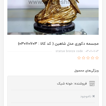
مجسمه دکوری مدل شاهین ( کد کالا : 03070703)
statue bronze code : 03070703
ویژگی‌های محصول
فروشنده: خونه شیک
ناموجود