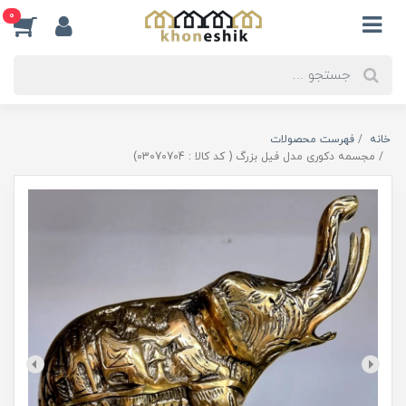
0
خانه
فهرست محصولات
مجسمه دکوری مدل فیل بزرگ ( کد کالا : 03070704)