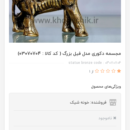
مجسمه دکوری مدل فیل بزرگ ( کد کالا : 03070704)
statue bronze code : 03070704
از 1
ویژگی‌های محصول
فروشنده: خونه شیک
ناموجود