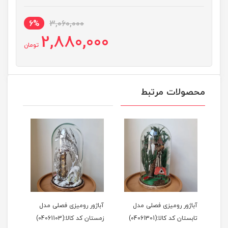
6%
3,060,000
2,880,000
تومان
محصولات مرتبط
آباژور رومیزی فصلی مدل
آباژور رومیزی فصلی مدل
تابستان کد کالا:(04061301)
زمستان کد کالا:(04061103)