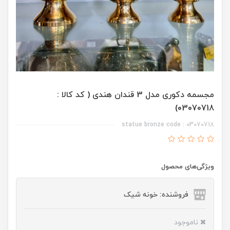
مجسمه دکوری مدل 3 قندان هندی ( کد کالا :
03070718)
statue bronze code : 03070718
ویژگی‌های محصول
فروشنده: خونه شیک
ناموجود